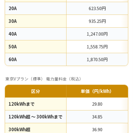
20A
623.50円
30A
935.25円
40A
1,247.00円
50A
1,558.75円
60A
1,870.50円
東京Vプラン（標準） 電力量料金（税込）
区分
単価（円/kWh）
120kWhまで
29.80
120kWh超 〜 300kWhまで
34.85
300kWh超
36.90