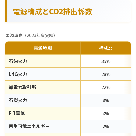
電源構成とCO2排出係数
電源構成（2023年度実績）
電源種別
構成比
石油火力
35%
LNG火力
28%
卸電力取引所
22%
石炭火力
8%
FIT電気
3%
再生可能エネルギー
2%