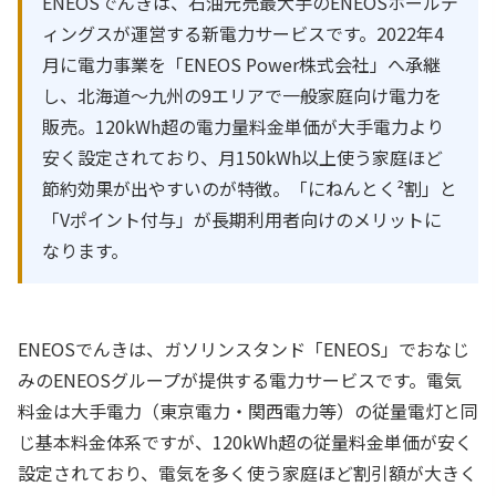
ENEOSでんきは、石油元売最大手のENEOSホールデ
ィングスが運営する新電力サービスです。2022年4
月に電力事業を「ENEOS Power株式会社」へ承継
し、北海道〜九州の9エリアで一般家庭向け電力を
販売。120kWh超の電力量料金単価が大手電力より
安く設定されており、月150kWh以上使う家庭ほど
節約効果が出やすいのが特徴。「にねんとく²割」と
「Vポイント付与」が長期利用者向けのメリットに
なります。
ENEOSでんきは、ガソリンスタンド「ENEOS」でおなじ
みのENEOSグループが提供する電力サービスです。電気
料金は大手電力（東京電力・関西電力等）の従量電灯と同
じ基本料金体系ですが、120kWh超の従量料金単価が安く
設定されており、電気を多く使う家庭ほど割引額が大きく