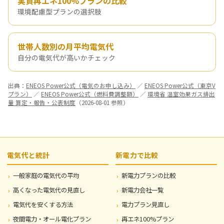
実質再エネ100%プランの比較
環境配慮型プランの選択肢
世帯人数別の月平均電気代
自分の電気代が高いかチェック
出典：
ENEOS Power公式（電気のお申し込み）
／
ENEOS Power公式（東京V
プラン）
／
ENEOS Power公式（燃料費調整額）
／
環境省 温室効果ガス排出
量 算定・報告・公表制度
（2026-08-01 参照）
電気代と統計
新電力で比較
一般家庭の電気代の平均
新電力プランの比較
高くなった電気代の見直し
新電力会社一覧
電気代を安くする方法
電力プラン見直し
夜間電力・オール電化プラン
再エネ100%プラン