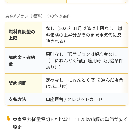
東京Vプラン（標準） その他の条件
なし（2022年11月以降は上限なし。燃
燃料費調整の
料価格の上昇分がそのまま電気代に反
上限
映される）
原則なし（通常プランは解約金なし
解約金・違約
（「にねんとく²割」適用時は別途条件
金
あり））
定めなし（にねんとく²割を選んだ場合
契約期間
は2年単位）
支払方法
口座振替 / クレジットカード
東京電力従量電灯Bと比較して120kWh超の単価が安く
設定