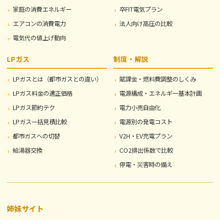
家庭の消費エネルギー
卒FIT電気プラン
エアコンの消費電力
法人向け高圧の比較
電気代の値上げ動向
LPガス
制度・解説
LPガスとは（都市ガスとの違い）
賦課金・燃料費調整のしくみ
LPガス料金の適正価格
電源構成・エネルギー基本計画
LPガス節約テク
電力小売自由化
LPガス一括見積比較
電源別の発電コスト
都市ガスへの切替
V2H・EV充電プラン
給湯器交換
CO2排出係数で比較
停電・災害時の備え
姉妹サイト