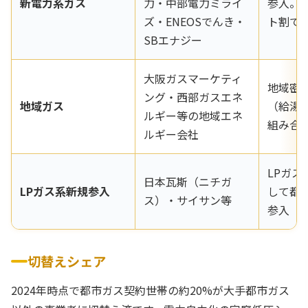
新電力系ガス
力・中部電力ミライ
参入。
ズ・ENEOSでんき・
ト割で
SBエナジー
大阪ガスマーケティ
地域密
ング・西部ガスエネ
地域ガス
（給湯
ルギー等の地域エネ
組み合
ルギー会社
LPガス
日本瓦斯（ニチガ
LPガス系新規参入
して都
ス）・サイサン等
参入
切替えシェア
2024年時点で都市ガス契約世帯の約20%が大手都市ガス