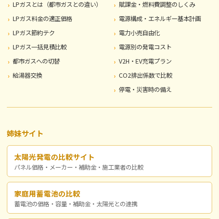
LPガスとは（都市ガスとの違い）
賦課金・燃料費調整のしくみ
LPガス料金の適正価格
電源構成・エネルギー基本計画
LPガス節約テク
電力小売自由化
LPガス一括見積比較
電源別の発電コスト
都市ガスへの切替
V2H・EV充電プラン
給湯器交換
CO2排出係数で比較
停電・災害時の備え
姉妹サイト
太陽光発電の比較サイト
パネル価格・メーカー・補助金・施工業者の比較
家庭用蓄電池の比較
蓄電池の価格・容量・補助金・太陽光との連携