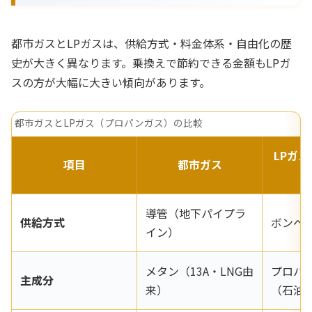
都市ガスとLPガスは、供給方式・料金体系・自由化の歴
史が大きく異なります。乗換えで節約できる金額もLPガ
スの方が大幅に大きい傾向があります。
都市ガスとLPガス（プロパンガス）の比較
LPガ
項目
都市ガス
導管（地下パイプラ
供給方式
ボンベ
イン）
メタン（13A・LNG由
プロパ
主成分
来）
（石油