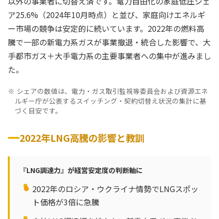
以外の事業者に切替え済です。電力自由化の家庭低圧シェ
ア25.6%（2024年10月時点）と並び、家庭向けエネルギ
ー市場の競争は安定的に続いています。2022年の燃料高
騰で一部の新電力系ガスが事業撤退・統合した影響で、大
手都市ガス＋大手電力系の主要事業者への集中が進みまし
た。
シェアの数値は、電力・ガス取引監視等委員会および資源エネ
ルギー庁が公表するスイッチング・契約切替え状況の集計に基
づく目安です。
2022年LNG高騰の影響と教訓
『LNG調達力』が経営安定度の判断軸に
2022年のロシア・ウクライナ情勢でLNGスポッ
ト価格が3倍に急騰