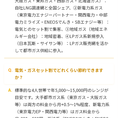
大阪ガス・東邦ガス・西部ガス・北海道ガス）：
自社LNG調達網と全国シェア、②新電力系ガス
（東京電力エナジーパートナー・関西電力・中部
電力ミライズ・ENEOSでんき・SBエナジー等）：
電気とのセット割で集客、③地域ガス（地域エネ
ルギー会社）：地域密着、④LPガス系新規参入
（日本瓦斯・サイサン等）：LPガス販売網を活か
して都市ガス供給に参入。
電気・ガスセット割でどれくらい節約できます
か？
標準的な4人世帯で年5,000〜15,000円のレンジが
目安です。大手都市ガス系（東京ガス・大阪ガス
等）は両方の料金から月+0.5〜1%程度、新電力系
（東京電力EP・関西電力等）はガス料金から