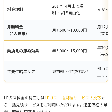
2017年4月まで規
料金規制
元から
制・以降自由化
月額料金
月12,0
月7,500〜10,000円
（4人世帯）
（業者
年30,0
乗換えの節約効果
年5,000〜15,000円
（差が
都市ガ
主要供給エリア
都市部・住宅密集地
エリア
LPガス料金の見直しは
LPガス一括見積サービスの比較
か
ら一括見積サービスをご利用いただけます。適正価格の業
者へ簡単に切替えできます。