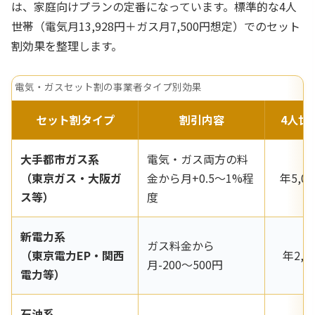
は、家庭向けプランの定番になっています。標準的な4人
世帯（電気月13,928円＋ガス月7,500円想定）でのセット
割効果を整理します。
電気・ガスセット割の事業者タイプ別効果
セット割タイプ
割引内容
4人世
大手都市ガス系
電気・ガス両方の料
（東京ガス・大阪ガ
金から月+0.5〜1%程
年5,00
ス等）
度
新電力系
ガス料金から
（東京電力EP・関西
年2,4
月-200〜500円
電力等）
石油系