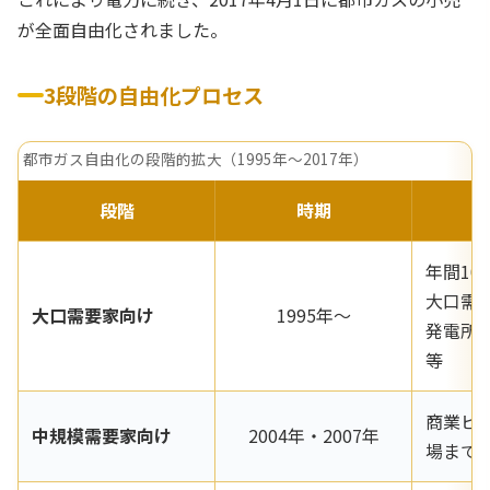
が全面自由化されました。
3段階の自由化プロセス
都市ガス自由化の段階的拡大（1995年〜2017年）
段階
時期
年間10
大口需
大口需要家向け
1995年〜
発電所
等
商業ビ
中規模需要家向け
2004年・2007年
場まで