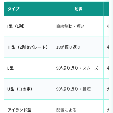
タイプ
動線
I型（1列）
直線移動・短い
小
Ⅱ型（2列セパレート）
180°振り返り
中
L型
90°振り返り・スムーズ
中
U型（コの字）
90°振り返り・最短
大
アイランド型
配置による
大