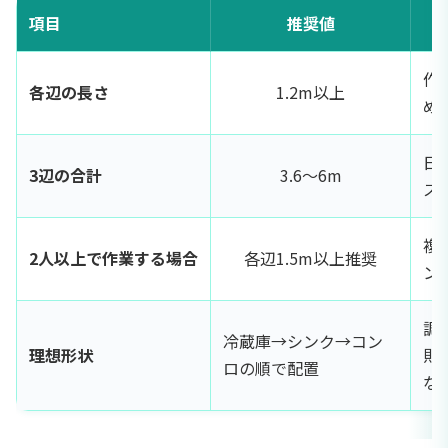
項目
推奨値
作
各辺の長さ
1.2m以上
め
日
3辺の合計
3.6〜6m
ス
複
2人以上で作業する場合
各辺1.5m以上推奨
ン
調
冷蔵庫→シンク→コン
理想形状
則
ロの順で配置
な