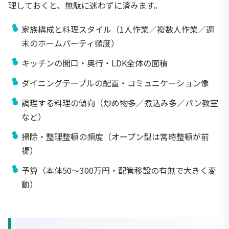
理しておくと、無駄に迷わずに済みます。
家族構成と料理スタイル（1人作業／複数人作業／週
末のホームパーティ頻度）
キッチンの間口・奥行・LDK全体の面積
ダイニングテーブルの配置・コミュニケーション像
調理する料理の傾向（炒め物多／煮込み多／パン教室
など）
掃除・整理整頓の頻度（オープン型は常時整頓が前
提）
予算（本体50〜300万円・配管移設の有無で大きく変
動）