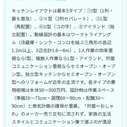
キッチンレイアウトは基本5タイプ：①I型（1列・
最も普及）、②Ⅱ型（2列セパレート）、③L型
（角配置）、④U型（コの字）、⑤アイランド（独
立配置）。動線設計の基本はワークトライアング
ル（冷蔵庫・シンク・コンロを結ぶ三角形の各辺
1.2m以上、3辺合計3.6〜6m）。1人作業の効率重
視ならI型、複数人作業ならL型・アイランド、対面
コミュニケーション重視ならセミオープン・オープ
ン型。独立型キッチンからセミオープン・オープン
型へのリフォームが近年の主流です。各タイプの費
用相場は本体50〜300万円、設計時は作業スペース
（準備30〜75cm・調理60〜90cm・配膳30〜
90cm）と換気計画の確保が重要。「対面＝おしゃ
れ」のメーカー売り文句に流されず、家族の生活
スタイルとコミュニケーション像で選ぶのが満足