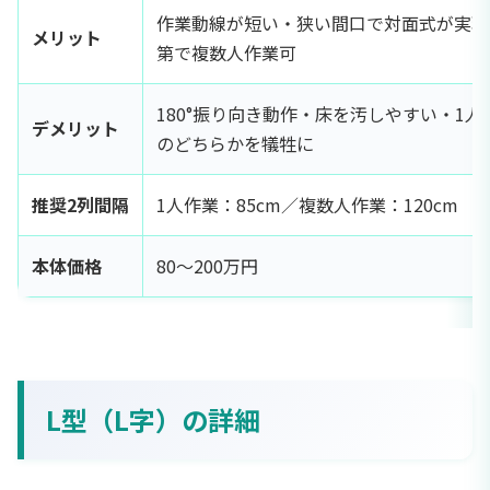
作業動線が短い・狭い間口で対面式が実現
メリット
第で複数人作業可
180°振り向き動作・床を汚しやすい・1
デメリット
のどちらかを犠牲に
推奨2列間隔
1人作業：85cm／複数人作業：120cm
本体価格
80〜200万円
L型（L字）の詳細