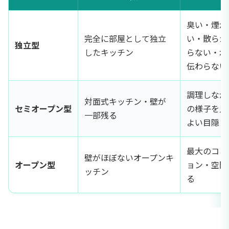
臭い・煙が
完全に部屋として独立
い・散らか
独立型
したキッチン
らない・水
伝わらない
調理しなが
対面式キッチン・壁が
セミオープン型
の様子を見
一部残る
よい目隠し
最大のコミ
壁がほぼないオープンキ
オープン型
ョン・空間
ッチン
る