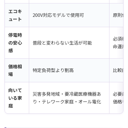
エコキ
200V対応モデルで使用可
原則使
ュート
停電時
必須機
の安心
普段と変わらない生活が可能
命運用
感
価格相
特定負荷型より割高
比較的
場
向いて
災害多発地域・要冷蔵医療機器あ
必要最
いる家
り・テレワーク家庭・オール電化
価格を
庭