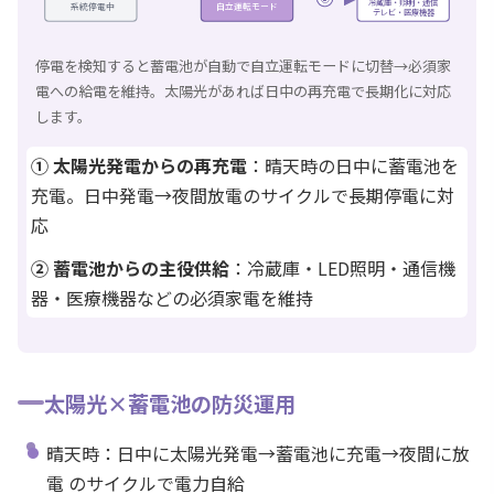
冷蔵庫・照明・通信
系統停電中
自立運転モード
テレビ・医療機器
停電を検知すると蓄電池が自動で自立運転モードに切替→必須家
電への給電を維持。太陽光があれば日中の再充電で長期化に対応
します。
① 太陽光発電からの再充電
：晴天時の日中に蓄電池を
充電。日中発電→夜間放電のサイクルで長期停電に対
応
② 蓄電池からの主役供給
：冷蔵庫・LED照明・通信機
器・医療機器などの必須家電を維持
太陽光×蓄電池の防災運用
晴天時：日中に太陽光発電→蓄電池に充電→夜間に放
電 のサイクルで電力自給