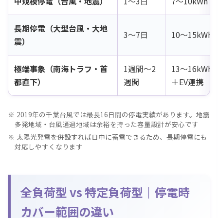
中規模停電（台風・地震）
1〜3日
7〜10kWh
長期停電（大型台風・大地
3〜7日
10〜15kW
震）
極端事象（南海トラフ・首
1週間〜2
13〜16kW
都直下）
週間
＋EV連携
2019年の千葉台風では最長16日間の停電実績があります。地震
多発地域・台風通過地域は余裕を持った容量設計が安心です
太陽光発電を併設すれば日中に蓄電できるため、長期停電にも
対応しやすくなります
全負荷型 vs 特定負荷型｜停電時
カバー範囲の違い