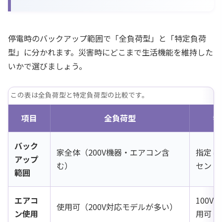
停電時のバックアップ範囲で「全負荷型」と「特定負荷
型」に分かれます。災害時にどこまで生活機能を維持した
いかで選びましょう。
この表は全負荷型と特定負荷型の比較です。
項目
全負荷型
特
バック
家全体（200V機器・エアコン含
指定し
アップ
む）
セント
範囲
エアコ
100
使用可（200V対応モデルが多い）
ン使用
用可