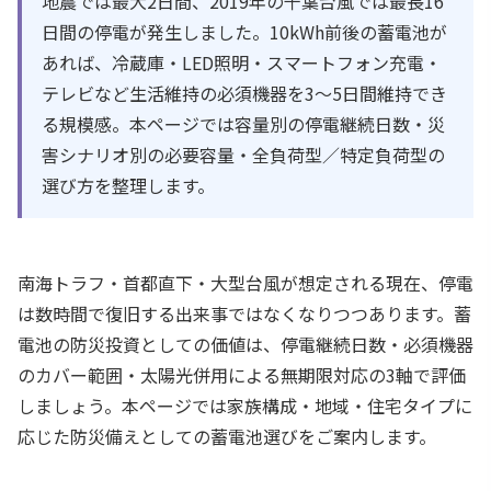
地震では最大2日間、2019年の千葉台風では最長16
日間の停電が発生しました。10kWh前後の蓄電池が
あれば、冷蔵庫・LED照明・スマートフォン充電・
テレビなど生活維持の必須機器を3〜5日間維持でき
る規模感。本ページでは容量別の停電継続日数・災
害シナリオ別の必要容量・全負荷型／特定負荷型の
選び方を整理します。
南海トラフ・首都直下・大型台風が想定される現在、停電
は数時間で復旧する出来事ではなくなりつつあります。蓄
電池の防災投資としての価値は、停電継続日数・必須機器
のカバー範囲・太陽光併用による無期限対応の3軸で評価
しましょう。本ページでは家族構成・地域・住宅タイプに
応じた防災備えとしての蓄電池選びをご案内します。