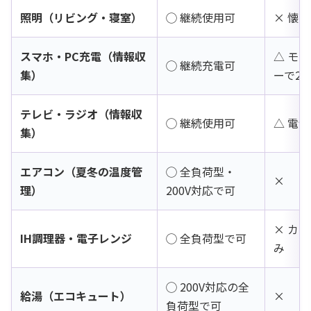
照明（リビング・寝室）
◯ 継続使用可
× 懐
スマホ・PC充電（情報収
△ モ
◯ 継続充電可
集）
ーで2〜
テレビ・ラジオ（情報収
◯ 継続使用可
△ 電
集）
エアコン（夏冬の温度管
◯ 全負荷型・
×
理）
200V対応で可
× カ
IH調理器・電子レンジ
◯ 全負荷型で可
み
◯ 200V対応の全
給湯（エコキュート）
×
負荷型で可