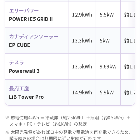
エリーパワー
12.9kWh
5.5kW
約1.1
POWER iE5 GRID II
カナディアンソーラー
13.3kWh
5kW
約1.1
EP CUBE
テスラ
13.5kWh
9.69kW
約1.1
Powerwall 3
長府工産
14.9kWh
5.9kW
約1.2
LiB Tower Pro
節電使用4kWh ＝ 冷蔵庫（約2.5kWh）＋照明（約0.5kWh）＋
スマホ・PC・テレビ（約1kWh）の想定
太陽光発電があれば日中の発電で蓄電池を再充電できるため、
晴天続きの場合は無期限に近い継続が可能です