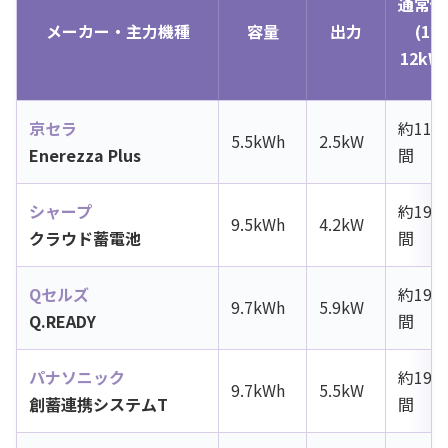
通常使
メーカー・主力機種
容量
出力
(1日
12kW
京セラ
約11時
5.5kWh
2.5kW
Enerezza Plus
間
シャープ
約19時
9.5kWh
4.2kW
クラウド蓄電池
間
Qセルズ
約19.
9.7kWh
5.9kW
Q.READY
間
パナソニック
約19.
9.7kWh
5.5kW
創蓄連携システムT
間