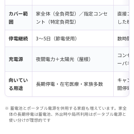
カバー範
家全体（全負荷型）／指定コンセ
直接コ
囲
ント（特定負荷型）
した機
停電継続
3〜5日（節電使用）
数時間
コンセ
充電源
夜間電力＋太陽光（屋根）
ーパネ
向いてい
キャン
長期停電・在宅医療・家族多数
る用途
間停電
蓄電池とポータブル電源を併用する家庭も増えています。家全
体の長期停電は蓄電池、外出時や局所利用はポータブル電源と
使い分けが理想的です