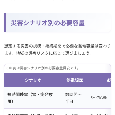
災害シナリオ別の必要容量
想定する災害の規模・継続期間で必要な蓄電容量は変わり
ます。地域の災害リスクに応じて選びましょう。
この表は災害シナリオ別の必要容量目安です。
シナリオ
停電想定
必
短時間停電（雷・突発故
数時間〜
5〜7kWh
障）
半日