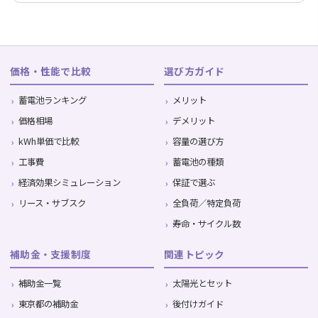
価格・性能で比較
選び方ガイド
蓄電池ランキング
メリット
価格相場
デメリット
kWh単価で比較
容量の選び方
工事費
蓄電池の種類
経済効果シミュレーション
保証で選ぶ
リース・サブスク
全負荷／特定負荷
寿命・サイクル数
補助金・支援制度
関連トピック
補助金一覧
太陽光とセット
東京都の補助金
後付けガイド