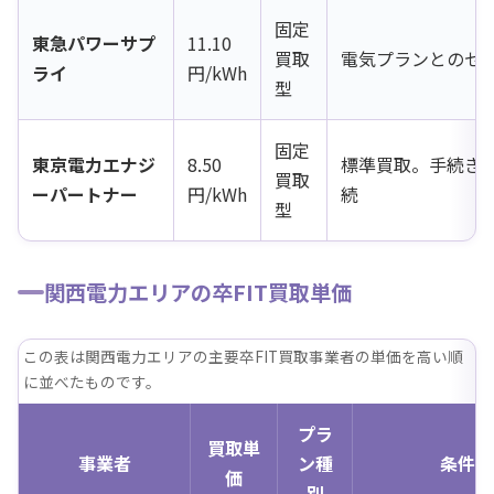
固定
東急パワーサプ
11.10
買取
電気プランとのセ
ライ
円/kWh
型
固定
東京電力エナジ
8.50
標準買取。手続き
買取
ーパートナー
円/kWh
続
型
関西電力エリアの卒FIT買取単価
この表は関西電力エリアの主要卒FIT買取事業者の単価を高い順
に並べたものです。
プラ
買取単
事業者
ン種
条件・
価
別