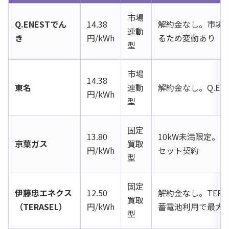
市場
Q.ENESTでん
14.38
解約金なし。市場
連動
き
円/kWh
るため変動あり
型
市場
14.38
東名
連動
解約金なし。Q.EN
円/kWh
型
固定
13.80
10kW未満限定。
京葉ガス
買取
円/kWh
セット契約
型
固定
伊藤忠エネクス
12.50
解約金なし。TERA
買取
（TERASEL）
円/kWh
蓄電池利用で最大
型