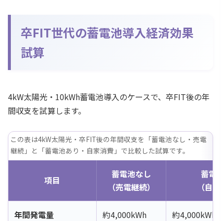
卒FIT世代の蓄電池導入経済効果
試算
4kW太陽光・10kWh蓄電池導入のケースで、卒FIT後の年
間収支を試算します。
この表は4kW太陽光・卒FIT後の年間収支を「蓄電池なし・売電
継続」と「蓄電池あり・自家消費」で比較した試算です。
蓄電池なし
蓄電
項目
（売電継続）
（自家
年間発電量
約4,000kWh
約4,000kWh