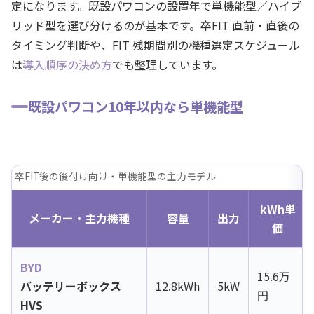
定になります。既設パワコンの設置年で単機能型／ハイブ
リッド型を選び分けるのが基本です。卒FIT 直前・直後の
タイミング判断や、FIT 残期間別の機種選定スケジュール
は
導入順序の決め方
でも整理しています。
既設パワコン10年以内なら単機能型
卒FIT後の後付け向け・単機能型の主力モデル
kWh単
メーカー・主力機種
容量
出力
価
BYD
15.6万
バッテリーボックス
12.8kWh
5kW
円
HVS