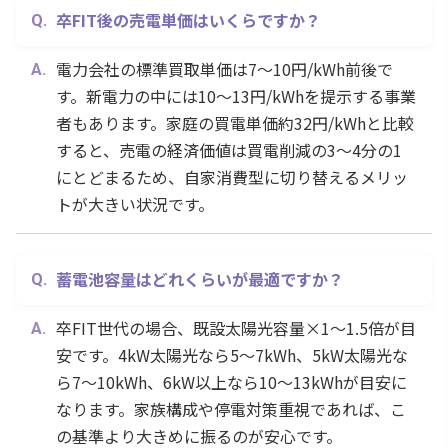
卒FIT後の売電単価はいくらですか？
電力会社の標準買取単価は7〜10円/kWh前後で
す。新電力の中には10〜13円/kWhを提示する事業
者もあります。家庭の買電単価約32円/kWhと比較
すると、売電の経済価値は買電削減の3〜4分の1
にとどまるため、自家消費型に切り替えるメリッ
トが大きい状況です。
蓄電池容量はどれくらいが最適ですか？
卒FIT世代の場合、既設太陽光容量×1〜1.5倍が目
安です。4kW太陽光なら5〜7kWh、5kW太陽光な
ら7〜10kWh、6kW以上なら10〜13kWhが目安に
なります。家族構成や停電対策重視であれば、こ
の基準より大きめに振るのが安心です。