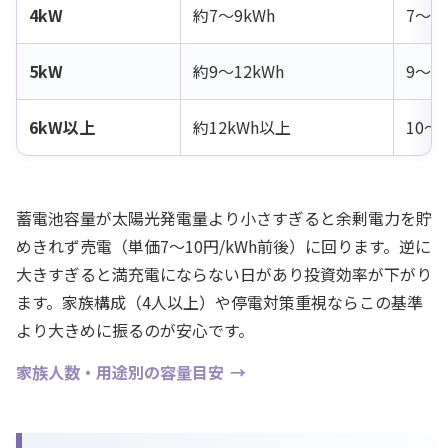
4kW
約7〜9kWh
7〜1
5kW
約9〜12kWh
9〜1
6kW以上
約12kWh以上
10〜1
蓄電池容量が太陽光発電量より小さすぎると余剰電力を貯
めきれず売電（単価7〜10円/kWh前後）に回ります。逆に
大きすぎると満充電にならない日があり投資効率が下がり
ます。家族構成（4人以上）や停電対策重視ならこの基準
より大きめに振るのが安心です。
家族人数・用途別の容量目安