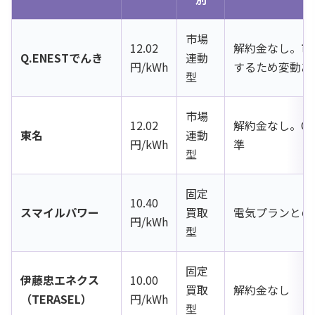
市場
12.02
解約金なし。市
Q.ENESTでんき
連動
円/kWh
するため変動あ
型
市場
12.02
解約金なし。Q.
東名
連動
円/kWh
準
型
固定
10.40
スマイルパワー
買取
電気プランとの
円/kWh
型
固定
伊藤忠エネクス
10.00
買取
解約金なし
（TERASEL）
円/kWh
型