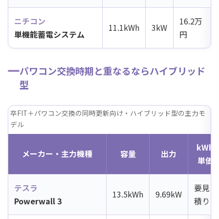
ニチコン
16.2万
11.1kWh
3kW
単機能蓄電システム
円
パワコン交換時期と重なるならハイブリッド
型
卒FIT＋パワコン交換の同時更新向け・ハイブリッド型の主力モ
デル
kWh
メーカー・主力機種
容量
出力
単価
テスラ
要見
13.5kWh
9.69kW
Powerwall 3
積り