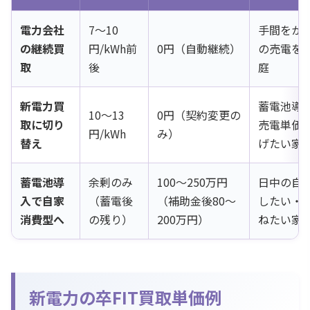
電力会社
7〜10
手間をか
の継続買
円/kWh前
0円（自動継続）
の売電を
取
後
庭
新電力買
蓄電池導
10〜13
0円（契約変更の
取に切り
売電単価
円/kWh
み）
替え
げたい家
蓄電池導
余剰のみ
100〜250万円
日中の自
入で自家
（蓄電後
（補助金後80〜
したい・
消費型へ
の残り）
200万円）
ねたい家
新電力の卒FIT買取単価例