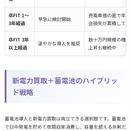
卒FIT 1〜
売電単価の差で年間
早急に検討開始
3年経過
会損失が累積してい
卒FIT 3年
数十万円規模の機会
速やかな導入を推奨
以上経過
上昇も継続中
新電力買取＋蓄電池のハイブリッ
ド戦略
蓄電池導入と新電力買取は両立できる選択肢です。蓄電池
で日中発電を貯めて夜間自家消費し、容量を超える余剰だ