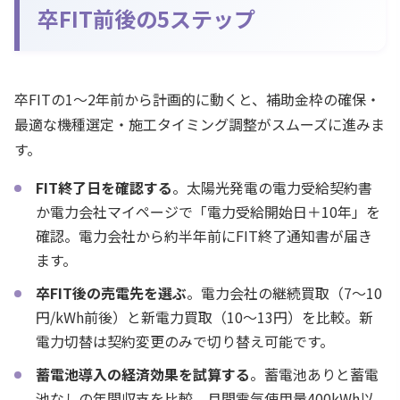
卒FIT前後の5ステップ
卒FITの1〜2年前から計画的に動くと、補助金枠の確保・
最適な機種選定・施工タイミング調整がスムーズに進みま
す。
FIT終了日を確認する
。太陽光発電の電力受給契約書
か電力会社マイページで「電力受給開始日＋10年」を
確認。電力会社から約半年前にFIT終了通知書が届き
ます。
卒FIT後の売電先を選ぶ
。電力会社の継続買取（7〜10
円/kWh前後）と新電力買取（10〜13円）を比較。新
電力切替は契約変更のみで切り替え可能です。
蓄電池導入の経済効果を試算する
。蓄電池ありと蓄電
池なしの年間収支を比較。月間電気使用量400kWh以