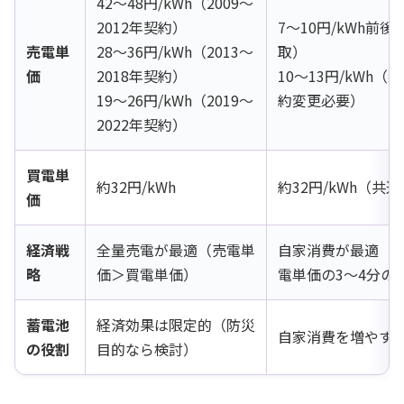
42〜48円/kWh（2009〜
2012年契約）
7〜10円/kWh前
売電単
28〜36円/kWh（2013〜
取）
価
2018年契約）
10〜13円/kWh
19〜26円/kWh（2019〜
約変更必要）
2022年契約）
買電単
約32円/kWh
約32円/kWh（共通
価
経済戦
全量売電が最適（売電単
自家消費が最適（
略
価＞買電単価）
電単価の3〜4分の
蓄電池
経済効果は限定的（防災
自家消費を増やす
の役割
目的なら検討）