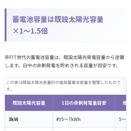
蓄電池容量は既設太陽光容量
×1〜1.5倍
卒FIT世代の蓄電池容量は、既設太陽光発電容量から逆算
します。日中の余剰発電を貯めきれる容量が目安です。
この表は既設太陽光容量別の推奨蓄電池容量を整理したもので
す。
既設太陽光容量
1日の余剰発電量目安
推
3kW
約5〜7kWh
5〜7