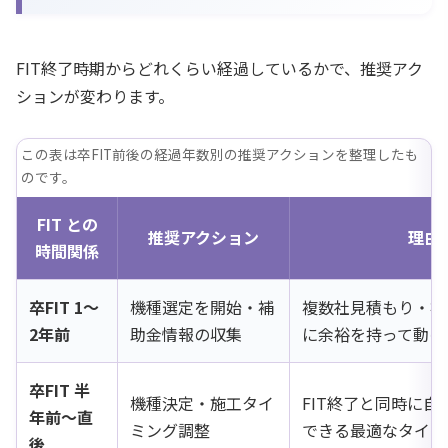
FIT終了時期からどれくらい経過しているかで、推奨アク
ションが変わります。
この表は卒FIT前後の経過年数別の推奨アクションを整理したも
のです。
FIT との
推奨アクション
理由
時間関係
卒FIT 1〜
機種選定を開始・補
複数社見積もり・補
2年前
助金情報の収集
に余裕を持って動け
卒FIT 半
機種決定・施工タイ
FIT終了と同時に自
年前〜直
ミング調整
できる最適なタイミ
後