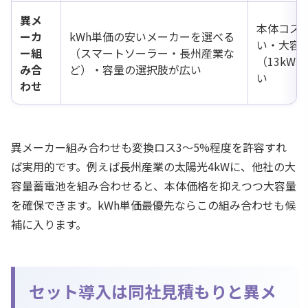
異メ
本体コス
ーカ
kWh単価の安いメーカーを選べる
い・大容
ー組
（スマートソーラー・長州産業な
（13kW
み合
ど）・容量の選択肢が広い
い
わせ
異メーカー組み合わせも変換ロス3〜5%程度を許容すれ
ば実用的です。例えば長州産業の太陽光4kWに、他社の大
容量蓄電池を組み合わせると、本体価格を抑えつつ大容量
を確保できます。kWh単価最優先ならこの組み合わせも候
補に入ります。
セット導入は同社見積もりと異メ