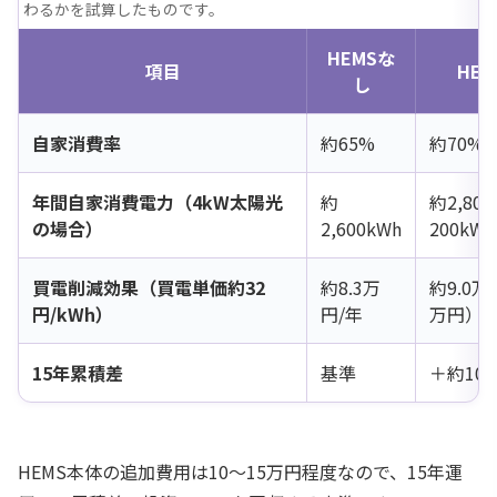
わるかを試算したものです。
HEMSな
項目
HE
し
自家消費率
約65%
約70%
年間自家消費電力（4kW太陽光
約
約2,80
の場合）
2,600kWh
200kW
買電削減効果（買電単価約32
約8.3万
約9.0万
円/kWh）
円/年
万円）
15年累積差
基準
＋約10
HEMS本体の追加費用は10〜15万円程度なので、15年運