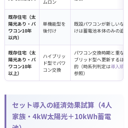
ムロン
既存住宅（太
陽光あり・パ
単機能型を
既設パワコンが新しいな
ワコン10年
後付け
けは蓄電池本体のみの追
以内）
既存住宅（太
パワコン交換時期と重な
ハイブリッ
陽光あり・パ
ブリッド型へ更新するほ
ド型でパワ
ワコン10年
的（時系列判定は
導入順
コン交換
以上）
参照）
セット導入の経済効果試算（4人
家族・4kW太陽光＋10kWh蓄電
池）