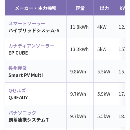
メーカー・主力機種
容量
出力
kW
スマートソーラー
11.8kWh
4kW
12.
ハイブリッドシステム-S
カナディアンソーラー
13.3kWh
5kW
15万
EP CUBE
長州産業
9.8kWh
5.5kW
15.
Smart PV Multi
Qセルズ
9.7kWh
5.9kW
17.
Q.READY
パナソニック
9.7kWh
5.5kW
18.
創蓄連携システムT