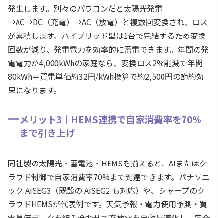
発生します。別々のパワコンだと太陽光発電
→AC→DC（充電）→AC（放電）と複数回変換され、ロス
が累積します。ハイブリッド型は1台で完結するため変換
回数が減り、発電電力を効率的に蓄電できます。年間の発
電電力が4,000kWhの家庭なら、変換ロス2%削減で年間
80kWh＝買電単価約32円/kWh換算で約2,500円の節約効
果になります。
メリット3｜HEMS連携で自家消費率を70%
まで引き上げ
同社製の太陽光・蓄電池・HEMSを揃えると、AIまたはク
ラウド制御で自家消費率70%まで到達できます。パナソニ
ック AiSEG3（既設の AiSEG2 も対応）や、シャープのク
ラウドHEMSが代表例です。天気予報・電力使用予測・買
電単価データを組み合わせて充放電を自動最適化し、家全