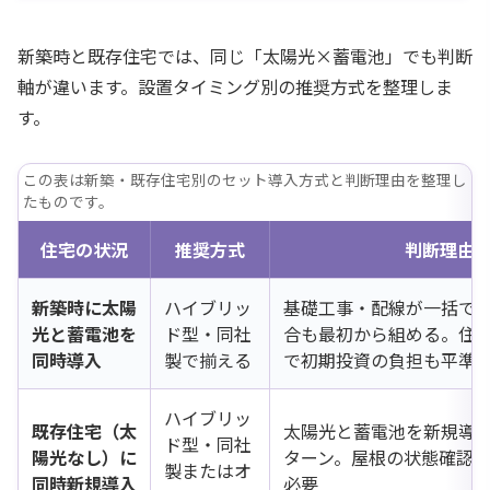
新築時と既存住宅では、同じ「太陽光×蓄電池」でも判断
軸が違います。設置タイミング別の推奨方式を整理しま
す。
この表は新築・既存住宅別のセット導入方式と判断理由を整理し
たものです。
住宅の状況
推奨方式
判断理由
新築時に太陽
ハイブリッ
基礎工事・配線が一括で済
光と蓄電池を
ド型・同社
合も最初から組める。住
同時導入
製で揃える
で初期投資の負担も平準
ハイブリッ
既存住宅（太
太陽光と蓄電池を新規導
ド型・同社
陽光なし）に
ターン。屋根の状態確認
製またはオ
同時新規導入
必要