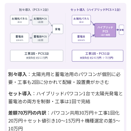
別々導入（PCS×2台）
セット導入（ハイブリッドPCS×1台）
太陽光パネル
太陽光PCS
太陽光パネル
4kW
1台目
4kW
ハイブリッド
家電
家電
PCS
1台で兼用
蓄電池
蓄電池PCS
蓄電池
10kWh
2台目
10kWh
工事2回・PCS2台
工事1回・PCS1台
実質負担 約313万円
実質負担 約243万円（−70万円）
別々導入
：太陽光用と蓄電池用のパワコンが個別に必
要・工事も2回に分かれて配線・設置費がかさむ
セット導入
：ハイブリッドパワコン1台で太陽光発電と
蓄電池の両方を制御・工事は1回で完結
差額70万円の内訳
：パワコン共用30万円＋工事1回化
20万円＋セット値引き10〜15万円＋機種選定の差5〜
10万円