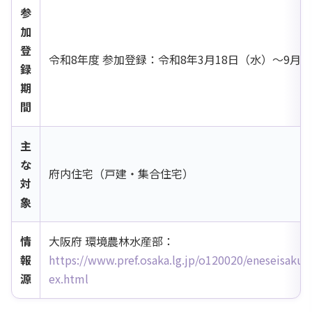
参
加
登
令和8年度 参加登録：令和8年3月18日（水）〜9月3
録
期
間
主
な
府内住宅（戸建・集合住宅）
対
象
情
大阪府 環境農林水産部：
報
https://www.pref.osaka.lg.jp/o120020/eneseisaku
源
ex.html