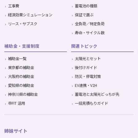
工事費
蓄電池の種類
経済効果シミュレーション
保証で選ぶ
リース・サブスク
全負荷／特定負荷
寿命・サイクル数
補助金・支援制度
関連トピック
補助金一覧
太陽光とセット
東京都の補助金
後付けガイド
大阪府の補助金
防災・停電対策
愛知県の補助金
EV連携・V2H
神奈川県の補助金
蓄電池と太陽光どっちが先
卒FIT 活用
一括見積もりガイド
姉妹サイト