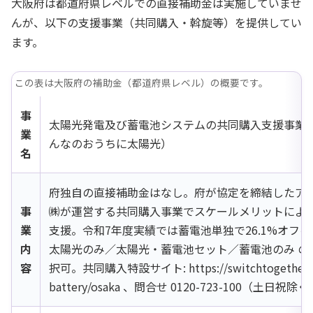
大阪府は都道府県レベルでの直接補助金は実施していませ
んが、以下の支援事業（共同購入・斡旋等）を提供してい
ます。
この表は大阪府の補助金（都道府県レベル）の概要です。
事
太陽光発電及び蓄電池システムの共同購入支援事業
業
んなのおうちに太陽光）
名
府独自の直接補助金はなし。府が協定を締結したア
事
㈱が運営する共同購入事業でスケールメリットによ
業
支援。令和7年度実績では蓄電池単独で26.1%オフを
内
太陽光のみ／太陽光・蓄電池セット／蓄電池のみ の
容
択可。共同購入特設サイト: https://switchtogether.jp/
battery/osaka 、問合せ 0120-723-100（土日祝除