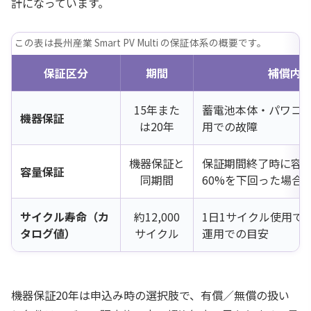
計になっています。
この表は長州産業 Smart PV Multi の保証体系の概要です。
保証区分
期間
補償内
15年また
蓄電池本体・パワコ
機器保証
は20年
用での故障
機器保証と
保証期間終了時に容
容量保証
同期間
60%を下回った場合
サイクル寿命（カ
約12,000
1日1サイクル使用で
タログ値）
サイクル
運用での目安
機器保証20年は申込み時の選択肢で、有償／無償の扱い