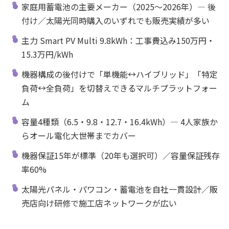
家庭用蓄電池の主要メーカー（2025〜2026年）— 後
付け／太陽光同時購入のいずれでも販売実績が多い
主力 Smart PV Multi 9.8kWh：工事費込み150万円・
15.3万円/kWh
機器構成の後付けで「単機能↔ハイブリッド」「特定
負荷↔全負荷」を切替えできるマルチプラットフォー
ム
容量4種類（6.5・9.8・12.7・16.4kWh）— 4人家族か
らオール電化大世帯までカバー
機器保証15年が標準（20年も選択可）／容量保証残存
率60%
太陽光パネル・パワコン・蓄電池を自社一貫設計／販
売店向け研修で施工店ネットワークが広い