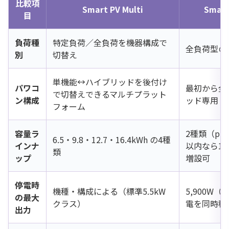
比較項
Smart PV Multi
Smart
目
負荷種
特定負荷／全負荷を機器構成で
全負荷型の
別
切替え
単機能↔ハイブリッドを後付け
パワコ
最初から全
で切替えできるマルチプラット
ン構成
ッド専用
フォーム
容量ラ
2種類（plu
6.5・9.8・12.7・16.4kWh の4種
インナ
以内なら14.
類
ップ
増設可
停電時
機種・構成による（標準5.5kW
5,900W
の最大
クラス）
電を同時稼
出力