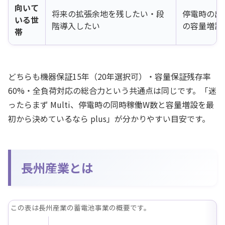
向いて
将来の拡張余地を残したい・段
停電時の出
いる世
階導入したい
の容量増設
帯
どちらも機器保証15年（20年選択可）・容量保証残存率
60%・全負荷対応の総合力という共通点は同じです。「迷
ったらまず Multi、停電時の同時稼働W数と容量増設を最
初から決めているなら plus」が分かりやすい目安です。
長州産業とは
この表は長州産業の蓄電池事業の概要です。