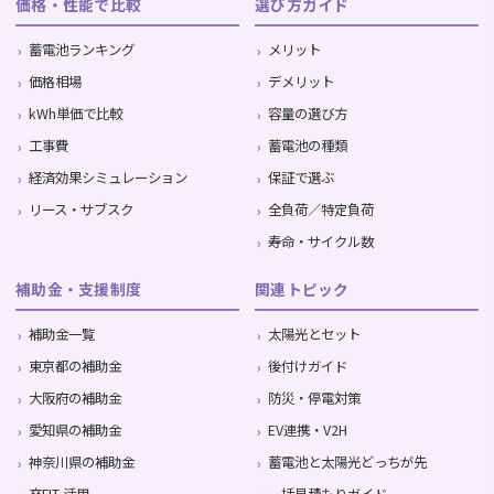
価格・性能で比較
選び方ガイド
蓄電池ランキング
メリット
価格相場
デメリット
kWh単価で比較
容量の選び方
工事費
蓄電池の種類
経済効果シミュレーション
保証で選ぶ
リース・サブスク
全負荷／特定負荷
寿命・サイクル数
補助金・支援制度
関連トピック
補助金一覧
太陽光とセット
東京都の補助金
後付けガイド
大阪府の補助金
防災・停電対策
愛知県の補助金
EV連携・V2H
神奈川県の補助金
蓄電池と太陽光どっちが先