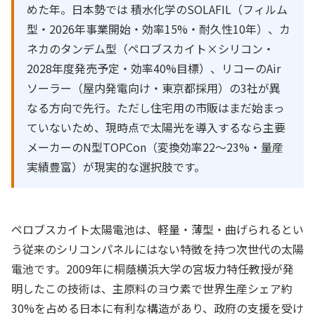
めた年。日本勢では 積水化学のSOLAFIL（フィルム
型・2026年事業開始・効率15%・耐久性10年）、カ
ネカのタンデム型（ペロブスカイト×シリコン・
2028年度発売予定・効率40%目標）、リコーのAir
ソーラー（屋内発電向け・東京都採用）の3社が異
なる方向で先行。ただし住宅用の市販はまだ始まっ
ていないため、現時点で太陽光を導入するなら主要
メーカーのN型TOPCon（変換効率22〜23%・量産
実績豊富）が現実的な選択肢です。
ペロブスカイト太陽電池は、軽量・薄型・曲げられるとい
う従来のシリコンパネルにはない特徴を持つ次世代の太陽
電池です。2009年に桐蔭横浜大学の宮坂力特任教授が発
明したこの技術は、主原料のヨウ素で世界生産シェア約
30%を占める日本に有利な構造があり、政府の支援を受け