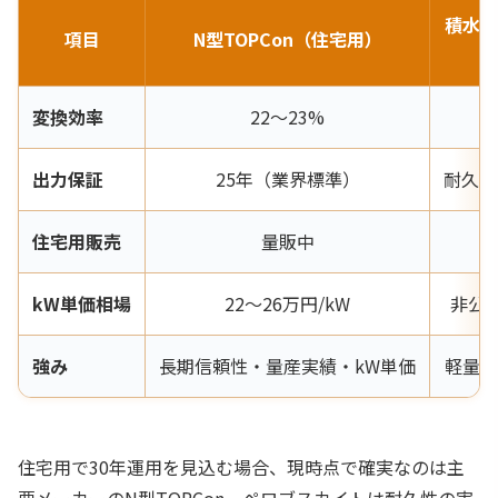
積水化
項目
N型TOPCon（住宅用）
変換効率
22〜23%
出力保証
25年（業界標準）
耐久性
住宅用販売
量販中
kW単価相場
22〜26万円/kW
非公表
強み
長期信頼性・量産実績・kW単価
軽量・
住宅用で30年運用を見込む場合、現時点で確実なのは主