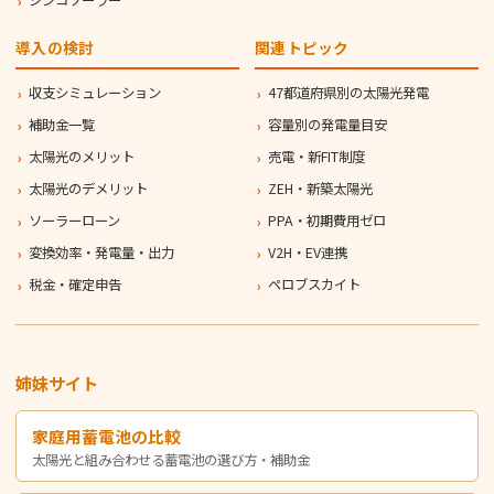
ジンコソーラー
導入の検討
関連トピック
収支シミュレーション
47都道府県別の太陽光発電
補助金一覧
容量別の発電量目安
太陽光のメリット
売電・新FIT制度
太陽光のデメリット
ZEH・新築太陽光
ソーラーローン
PPA・初期費用ゼロ
変換効率・発電量・出力
V2H・EV連携
税金・確定申告
ペロブスカイト
姉妹サイト
家庭用蓄電池の比較
太陽光と組み合わせる蓄電池の選び方・補助金