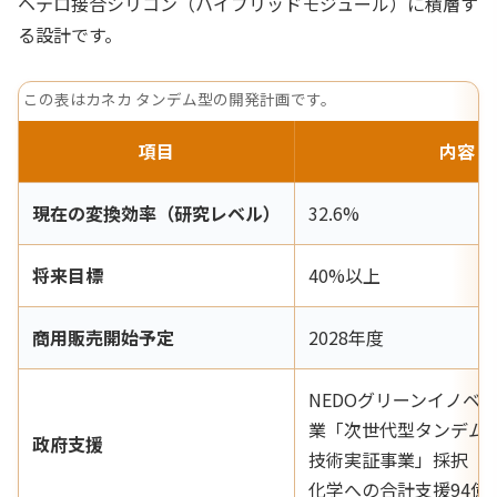
ヘテロ接合シリコン（ハイブリッドモジュール）に積層す
る設計です。
この表はカネカ タンデム型の開発計画です。
項目
内容
現在の変換効率（研究レベル）
32.6%
将来目標
40%以上
商用販売開始予定
2028年度
NEDOグリーンイノベ
業「次世代型タンデム
政府支援
技術実証事業」採択（
化学への合計支援94億