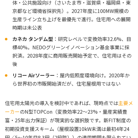
体・公共施設向け（さいたま市・滋賀県・福岡県・東
京都など環境省採択先）。2027年度に100MW規模の
生産ライン立ち上げを最優先で進行。住宅用への展開
時期は未公表
カネカ タンデム型
：研究レベルで変換効率32.6%、目
標40%。NEDOグリーンイノベーション基金事業に採
択済。2028年度に商用販売開始予定で、住宅用はその
後
リコー Airソーラー
：屋内低照度環境向け。2020年か
ら世界初の市販開始済だが、住宅屋根用ではない
住宅用太陽光の導入を検討中であれば、現時点では
主要メ
ーカー
のN型TOPCon（変換効率22〜23%・量産実績豊
富・25年出力保証）が現実的な選択肢です。新FIT制度の
初期投資支援スキーム（屋根設置10kW未満は最初4年24
円／5〜10年目8.3円（2段階））の適用期間も限られてい