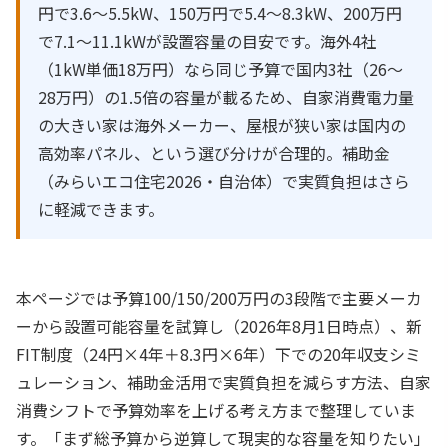
円で3.6〜5.5kW、150万円で5.4〜8.3kW、200万円
で7.1〜11.1kWが設置容量の目安です。海外4社
（1kW単価18万円）なら同じ予算で国内3社（26〜
28万円）の1.5倍の容量が載るため、自家消費電力量
の大きい家は海外メーカー、屋根が狭い家は国内の
高効率パネル、という選び分けが合理的。補助金
（みらいエコ住宅2026・自治体）で実質負担はさら
に軽減できます。
本ページでは予算100/150/200万円の3段階で主要メーカ
ーから設置可能容量を試算し（2026年8月1日時点）、新
FIT制度（24円×4年＋8.3円×6年）下での20年収支シミ
ュレーション、補助金活用で実質負担を減らす方法、自家
消費シフトで予算効率を上げる考え方まで整理していま
す。「まず総予算から逆算して現実的な容量を知りたい」