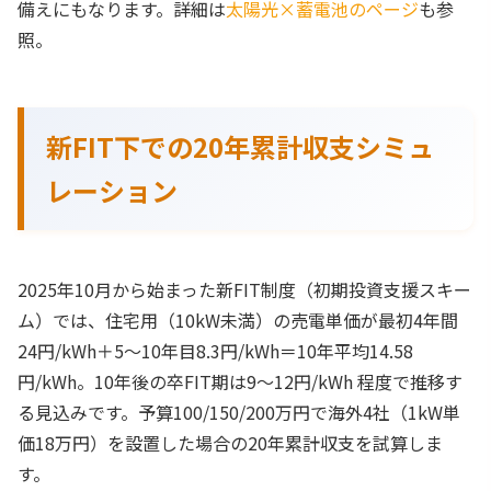
備えにもなります。詳細は
太陽光×蓄電池のページ
も参
照。
新FIT下での20年累計収支シミュ
レーション
2025年10月から始まった新FIT制度（初期投資支援スキー
ム）では、住宅用（10kW未満）の売電単価が最初4年間
24円/kWh＋5〜10年目8.3円/kWh＝10年平均14.58
円/kWh。10年後の卒FIT期は9〜12円/kWh 程度で推移す
る見込みです。予算100/150/200万円で海外4社（1kW単
価18万円）を設置した場合の20年累計収支を試算しま
す。