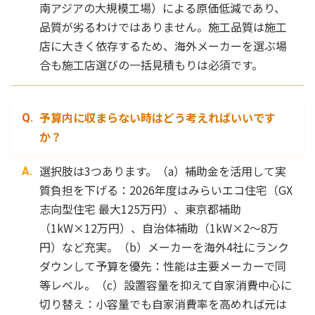
南アジアの大規模工場）による原価低減であり、
品質が劣るわけではありません。施工品質は施工
店に大きく依存するため、海外メーカーを選ぶ場
合も施工店選びの一括見積もりは必須です。
予算内に収まらない時はどう考えればいいです
か？
選択肢は3つあります。（a）補助金を活用して実
質負担を下げる：2026年度はみらいエコ住宅（GX
志向型住宅 最大125万円）、東京都補助
（1kW×12万円）、自治体補助（1kW×2〜8万
円）など充実。（b）メーカーを海外4社にランク
ダウンして予算を優先：性能は主要メーカーで同
等レベル。（c）設置容量を抑えて自家消費中心に
切り替え：小容量でも自家消費率を高めれば元は