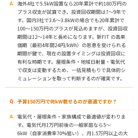
海外4社で5.5kW設置なら20年累計で約180万円の
プラス収支が試算でき、投資回収期間は7〜9年で
す。国内3社で3.6〜3.8kWの場合でも20年累計で
100〜150万円のプラスが見込めますが、投資回収
期間は12〜14年と長めになります。新FIT の高単
価期（最初4年間24円/kWh）の恩恵を受けられる
期間が鍵で、現在の設置タイミングは投資回収に
有利な時期です。屋根条件・地域日射量・電気代
で収支は変動するため、一括見積もりで具体的シ
ミュレーションを取って判断するのが確実です。
予算150万円で何kW載せるのが最適ですか？
電気代・屋根条件・家族構成で最適値が変わりま
す。電気代月1万円前後の一般家庭なら5〜
6kW（自家消費率70%狙い）、月1.5万円以上の大