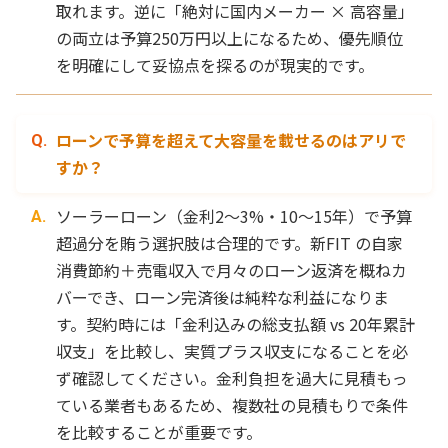
取れます。逆に「絶対に国内メーカー × 高容量」
の両立は予算250万円以上になるため、優先順位
を明確にして妥協点を探るのが現実的です。
ローンで予算を超えて大容量を載せるのはアリで
すか？
ソーラーローン（金利2〜3%・10〜15年）で予算
超過分を賄う選択肢は合理的です。新FIT の自家
消費節約＋売電収入で月々のローン返済を概ねカ
バーでき、ローン完済後は純粋な利益になりま
す。契約時には「金利込みの総支払額 vs 20年累計
収支」を比較し、実質プラス収支になることを必
ず確認してください。金利負担を過大に見積もっ
ている業者もあるため、複数社の見積もりで条件
を比較することが重要です。