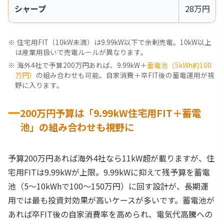
シャープ
28万円
住宅用FIT（10kW未満）は9.99kW以下で余剰売電。10kW以上
は産業用扱いで売電ルールが異なります。
海外4社で予算200万円あれば、9.99kW＋
蓄電池（5kWh約100
万円）
の組み合わせも可能。自家消費＋卒FIT後の蓄電運用が視
野に入ります。
200万円予算は「9.99kW住宅用FIT＋蓄電
池」の組み合わせも視野に
予算200万円あれば海外4社なら11kW超が載りますが、住
宅用FITは9.99kWが上限。9.99kWに抑えて残予算を蓄電
池（5〜10kWhで100〜150万円）に回す設計が、長期運
用では最も投資対効果が高いケースが多いです。蓄電池が
あれば卒FIT後の自家消費率を高められ、電気代高騰への