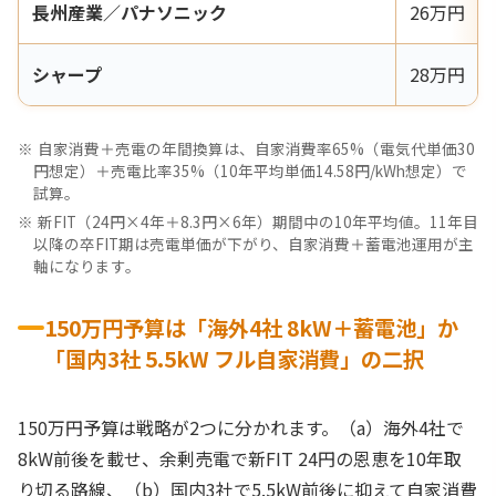
長州産業／パナソニック
26万円
シャープ
28万円
自家消費＋売電の年間換算は、自家消費率65%（電気代単価30
円想定）＋売電比率35%（10年平均単価14.58円/kWh想定）で
試算。
新FIT（24円×4年＋8.3円×6年）期間中の10年平均値。11年目
以降の卒FIT期は売電単価が下がり、自家消費＋蓄電池運用が主
軸になります。
150万円予算は「海外4社 8kW＋蓄電池」か
「国内3社 5.5kW フル自家消費」の二択
150万円予算は戦略が2つに分かれます。（a）海外4社で
8kW前後を載せ、余剰売電で新FIT 24円の恩恵を10年取
り切る路線、（b）国内3社で5.5kW前後に抑えて自家消費