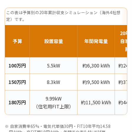
この表は予算別の20年累計収支シミュレーション（海外4社想
定）です。
20年
予算
設置容量
年間発電量
自家
節
100万円
5.5kW
約6,300 kWh
約24
150万円
8.3kW
約9,500 kWh
約37
9.99kW
180万円
約11,500 kWh
約44
（住宅用FIT上限）
自家消費率65%・電気代単価30円・FIT10年平均14.58