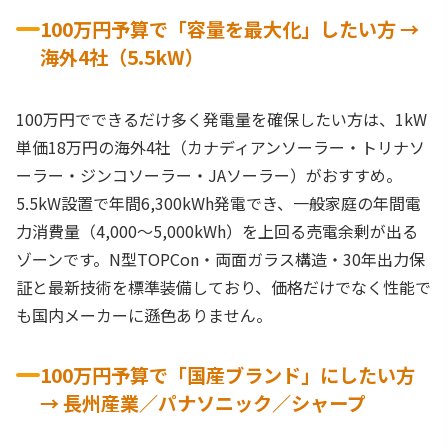
100万円予算で「容量を最大化」したい方 →
海外4社（5.5kW）
100万円でできるだけ多く発電量を確保したい方は、1kW
単価18万円の海外4社（カナディアンソーラー・トリナソ
ーラー・ジンコソーラー・JAソーラー）がおすすめ。
5.5kW設置で年間6,300kWh発電でき、一般家庭の年間電
力消費量（4,000〜5,000kWh）を上回る売電余剰が出る
ゾーンです。N型TOPCon・両面ガラス構造・30年出力保
証と最新技術を標準装備しており、価格だけでなく性能で
も国内メーカーに遜色ありません。
100万円予算で「国産ブランド」にしたい方
→ 長州産業／パナソニック／シャープ