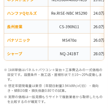
ハンファQセルズ
Re.RISE-NBC MS290
24.0万
長州産業
CS-390N11
26.0万
パナソニック
MS470α
26.0万
シャープ
NQ-241BT
28.0万
1kW単価はパネル＋パワコン＋架台＋工事費込みの一式価格の
目安です。設置条件・施工店・屋根形状で±10〜20%変動しま
す。
想定年間発電量は東京（年間日射量3.94 kWh/㎡/日）・南向
き・傾斜30度・損失係数0.80での試算。
実際の価格は一括見積もりサイトで複数業者から取得したもの
を比較するのが確実です。