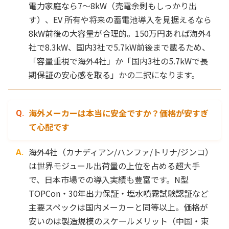
電力家庭なら7〜8kW（売電余剰もしっかり出
す）、EV 所有や将来の蓄電池導入を見据えるなら
8kW前後の大容量が合理的。150万円あれば海外4
社で8.3kW、国内3社で5.7kW前後まで載るため、
「容量重視で海外4社」か「国内3社の5.7kWで長
期保証の安心感を取る」かの二択になります。
海外メーカーは本当に安全ですか？価格が安すぎ
て心配です
海外4社（カナディアン/ハンファ/トリナ/ジンコ）
は世界モジュール出荷量の上位を占める超大手
で、日本市場での導入実績も豊富です。N型
TOPCon・30年出力保証・塩水噴霧試験認証など
主要スペックは国内メーカーと同等以上。価格が
安いのは製造規模のスケールメリット（中国・東