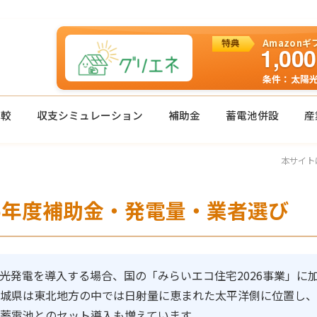
特典
Amazon
1,000
条件：太陽
太陽光発電の一括見積もりはグリエネへ
比較
収支シミュレーション
補助金
蓄電池併設
産
本サイト
6年度補助金・発電量・業者選び
陽光発電を導入する場合、国の「みらいエコ住宅2026事業」
宮城県は東北地方の中では日射量に恵まれた太平洋側に位置し、
蓄電池とのセット導入も増えています。