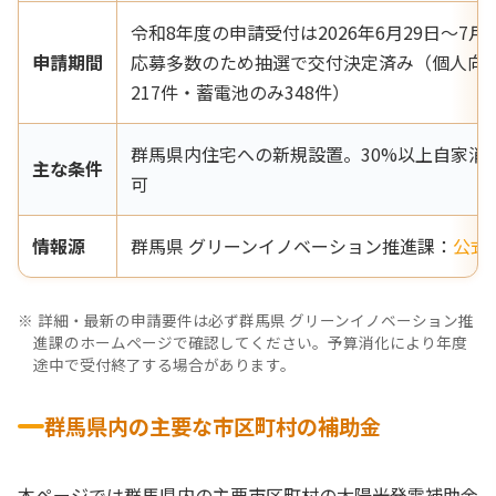
令和8年度の申請受付は2026年6月29日〜7月
申請期間
応募多数のため抽選で交付決定済み（個人向け
217件・蓄電池のみ348件）
群馬県内住宅への新規設置。30%以上自家消費・F
主な条件
可
情報源
群馬県 グリーンイノベーション推進課：
公式
詳細・最新の申請要件は必ず群馬県 グリーンイノベーション推
進課のホームページで確認してください。予算消化により年度
途中で受付終了する場合があります。
群馬県内の主要な市区町村の補助金
本ページでは群馬県内の主要市区町村の太陽光発電補助金