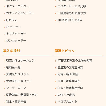
ネクストエナジー
アフターサービス比較
カナディアンソーラー
一括見積もりの選び方
Qセルズ
100万円以下で導入
JAソーラー
トリナソーラー
ジンコソーラー
導入の検討
関連トピック
収支シミュレーション
47都道府県別の太陽光発電
補助金一覧
容量別の発電量目安
太陽光のメリット
売電・新FIT制度
太陽光のデメリット
ZEH・新築太陽光
ソーラーローン
PPA・初期費用ゼロ
変換効率・発電量・出力
V2H・EV連携
税金・確定申告
ペロブスカイト