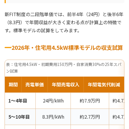
新FIT制度の二段階単価では、前半4年（24円）と後半6年
（8.3円）で年間収益が大きく変わる点が計算上の特徴で
す。標準モデルの試算をしてみます。
2026年・住宅用4.5kW標準モデルの収支試算
表：住宅用4.5kW・初期費用150万円・自家消費30%の25年スパ
ン試算
期間
売電単価
年間売電収入
年間電気代削減
1〜4年目
24円/kWh
約7.9万円
約4.7
5〜10年目
8.3円/kWh
約2.7万円
約4.7