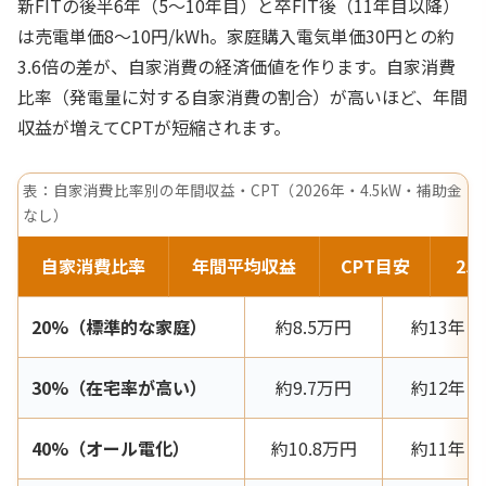
新FITの後半6年（5〜10年目）と卒FIT後（11年目以降）
は売電単価8〜10円/kWh。家庭購入電気単価30円との約
3.6倍の差が、自家消費の経済価値を作ります。自家消費
比率（発電量に対する自家消費の割合）が高いほど、年間
収益が増えてCPTが短縮されます。
表：自家消費比率別の年間収益・CPT（2026年・4.5kW・補助金
なし）
自家消費比率
年間平均収益
CPT目安
2
20%（標準的な家庭）
約8.5万円
約13年
30%（在宅率が高い）
約9.7万円
約12年
40%（オール電化）
約10.8万円
約11年