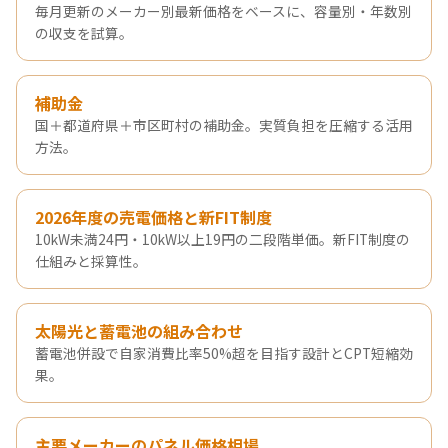
毎月更新のメーカー別最新価格をベースに、容量別・年数別
の収支を試算。
補助金
国＋都道府県＋市区町村の補助金。実質負担を圧縮する活用
方法。
2026年度の売電価格と新FIT制度
10kW未満24円・10kW以上19円の二段階単価。新FIT制度の
仕組みと採算性。
太陽光と蓄電池の組み合わせ
蓄電池併設で自家消費比率50%超を目指す設計とCPT短縮効
果。
主要メーカーのパネル価格相場