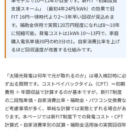
準モデルで10〜12年が目安です。新FIT「初期投資
支援スキーム」（最初4年24円/kWh）の効果で旧
FIT 16円一律時代より2〜3年早い回収が見込めま
す。補助金併用で実質120万円程度になれば8〜10年
に短縮可能。発電コストは1kWh 10〜13円で、家庭
購入電気単価30円の約3分の1。自家消費比率を上げ
るほど回収速度が改善する仕組みです。
「太陽光発電は何年で元が取れるのか」は導入検討時に必
ず出る質問です。コストペイバックタイム（CPT）＝初期
費用 ÷ 年間収益で計算するのが基本ですが、新FIT制度
の二段階単価・自家消費比率・補助金・パワコン交換費な
ど考慮事項が多く、単純な計算では実態とずれる場合があ
ります。本ページでは新FIT制度下での発電コスト・CPT
計算式・自家消費率別の試算・補助金活用後の実質回収年