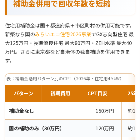
補助金併用で回収年数を短縮
住宅用補助金は国＋都道府県＋市区町村の併用可能です。
新築なら国の
みらいエコ住宅2026事業
でGX志向型住宅 最
大125万円・長期優良住宅 最大80万円・ZEH水準 最大40
万円。さらに東京都など自治体の独自補助を併用できま
す。
表：補助金活用パターン別のCPT（2026年・住宅用4.5kW）
パターン
初期費用
CPT目安
25
補助金なし
150万円
約12
国の補助のみ（30万円）
120万円
約10