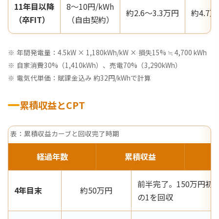
11年目以降
8〜10円/kWh
約2.6〜3.3万円
約4.7
（卒FIT）
（自由契約）
年間発電量：4.5kW × 1,180kWh/kW × 損失15% ≒ 4,700 kWh
自家消費30%（1,410kWh）、売電70%（3,290kWh）
電気代単価：賦課金込み 約32円/kWhで計算
累積収益とCPT
表：累積収益カーブと回収完了時期
経過年数
累積収益
前半完了。150万円初
4年目末
約50万円
の1を回収