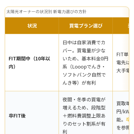
太陽光オーナーの状況別 新電力選びの方針
状況
買電プラン選び
売
日中は自家消費でカ
バー。買電量が少な
FIT単
FIT期間中（10年以
いため、基本料金0円
電先は
内）
系（Looopでんき・
大手電
ソフトバンク自然で
んき等）が有利
夜間・冬季の買電が
買取単価
増えるため、段階型
円/kW
卒FIT後
＋燃料費調整上限あ
能。
卒F
りのセット割系が有
を参照
利