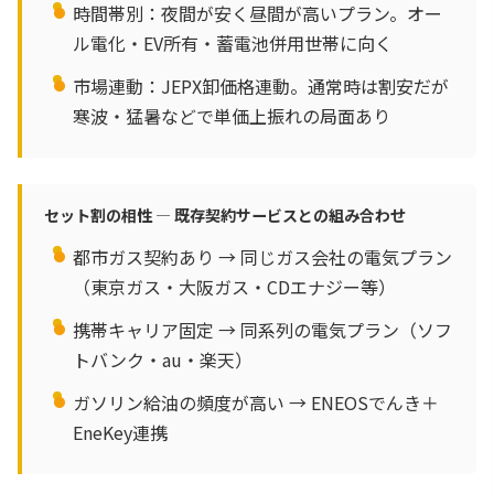
時間帯別：夜間が安く昼間が高いプラン。オー
ル電化・EV所有・蓄電池併用世帯に向く
市場連動：JEPX卸価格連動。通常時は割安だが
寒波・猛暑などで単価上振れの局面あり
セット割の相性 — 既存契約サービスとの組み合わせ
都市ガス契約あり → 同じガス会社の電気プラン
（東京ガス・大阪ガス・CDエナジー等）
携帯キャリア固定 → 同系列の電気プラン（ソフ
トバンク・au・楽天）
ガソリン給油の頻度が高い → ENEOSでんき＋
EneKey連携