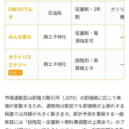
ENEOSでん
従量制・2年
ガソリン
石油系
き
割
携
従量制・電
みんな電力
再エネ特化
—
源指定可
オクトパス
段階別・実
再エネ特化
—
エナジー
質再エネ
公式 →
市場連動型は卸電力取引所（JEPX）の卸価格に応じて単
価が変動するため、通常時は割安でも卸価格が上振れする
局面では月額が大きく動きます。家計予測を重視する一般
家庭には「段階型・従量制＋燃料費調整の上限あり」のプ