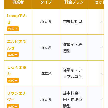
事業者
タイプ
料金プラン
セット
Looopでん
独立系
市場連動型
—
き
公式 →
エルピオで
従量制・段
独立系
—
んき
階型
公式 →
しろくま電
従量制・シ
独立系
—
力
ンプル単価
公式 →
基本料金0
リボンエナ
独立系
円・市場連
—
ジー
動型
公式 →