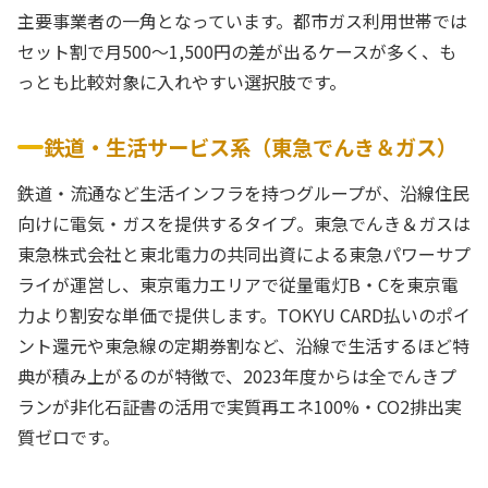
主要事業者の一角となっています。都市ガス利用世帯では
セット割で月500〜1,500円の差が出るケースが多く、も
っとも比較対象に入れやすい選択肢です。
鉄道・生活サービス系（東急でんき＆ガス）
鉄道・流通など生活インフラを持つグループが、沿線住民
向けに電気・ガスを提供するタイプ。東急でんき＆ガスは
東急株式会社と東北電力の共同出資による東急パワーサプ
ライが運営し、東京電力エリアで従量電灯B・Cを東京電
力より割安な単価で提供します。TOKYU CARD払いのポイ
ント還元や東急線の定期券割など、沿線で生活するほど特
典が積み上がるのが特徴で、2023年度からは全でんきプ
ランが非化石証書の活用で実質再エネ100%・CO2排出実
質ゼロです。