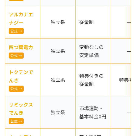
アルカナエ
独立系
従量制
—
ナジー
公式 →
変動なしの
四つ葉電力
独立系
—
安定単価
公式 →
トクテンで
特典付きの
独立系
特典多
んき
従量制
公式 →
リミックス
市場連動・
独立系
—
でんき
基本料金0円
公式 →