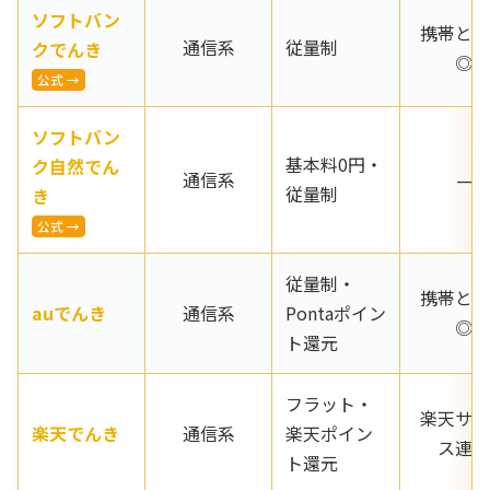
ソフトバン
携帯と併
通信系
従量制
クでんき
◎
公式 →
ソフトバン
基本料0円・
ク自然でん
通信系
—
従量制
き
公式 →
従量制・
携帯と併
auでんき
通信系
Pontaポイン
◎
ト還元
フラット・
楽天サー
楽天でんき
通信系
楽天ポイン
ス連携
ト還元