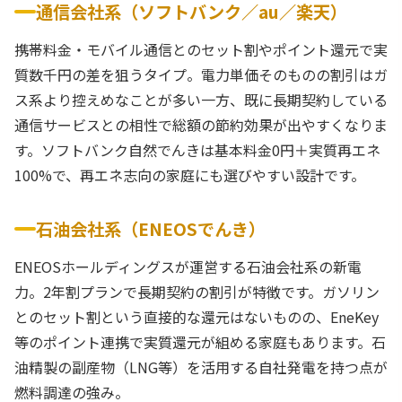
通信会社系（ソフトバンク／au／楽天）
携帯料金・モバイル通信とのセット割やポイント還元で実
質数千円の差を狙うタイプ。電力単価そのものの割引はガ
ス系より控えめなことが多い一方、既に長期契約している
通信サービスとの相性で総額の節約効果が出やすくなりま
す。ソフトバンク自然でんきは基本料金0円＋実質再エネ
100%で、再エネ志向の家庭にも選びやすい設計です。
石油会社系（ENEOSでんき）
ENEOSホールディングスが運営する石油会社系の新電
力。2年割プランで長期契約の割引が特徴です。ガソリン
とのセット割という直接的な還元はないものの、EneKey
等のポイント連携で実質還元が組める家庭もあります。石
油精製の副産物（LNG等）を活用する自社発電を持つ点が
燃料調達の強み。