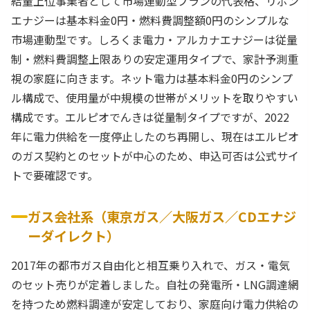
給量上位事業者として市場連動型プランの代表格、リボン
エナジーは基本料金0円・燃料費調整額0円のシンプルな
市場連動型です。しろくま電力・アルカナエナジーは従量
制・燃料費調整上限ありの安定運用タイプで、家計予測重
視の家庭に向きます。ネット電力は基本料金0円のシンプ
ル構成で、使用量が中規模の世帯がメリットを取りやすい
構成です。エルピオでんきは従量制タイプですが、2022
年に電力供給を一度停止したのち再開し、現在はエルピオ
のガス契約とのセットが中心のため、申込可否は公式サイ
トで要確認です。
ガス会社系（東京ガス／大阪ガス／CDエナジ
ーダイレクト）
2017年の都市ガス自由化と相互乗り入れで、ガス・電気
のセット売りが定着しました。自社の発電所・LNG調達網
を持つため燃料調達が安定しており、家庭向け電力供給の