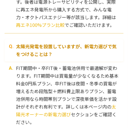
す。後者は電源トレーサビリティを公開し、実際
に再エネ発電所から購入する方式で、みんな電
力・オクトパスエナジー等が該当します。詳細は
再エネ100%プラン比較
でご確認いただけます。
太陽光発電を設置していますが、新電力選びで気
をつけることは？
FIT期間中・卒FIT後・蓄電池併用で最適解が変わ
ります。FIT期間中は買電量が少なくなるため基本
料金0円系プラン、卒FIT後は夜間・冬季の買電が
増えるため段階型＋燃料費上限ありプラン、蓄電
池併用なら時間帯別プランで深夜単価を活かす設
計がそれぞれ有利です。詳しくは本ページ内の
太
陽光オーナーの新電力選び
セクションをご確認く
ださい。