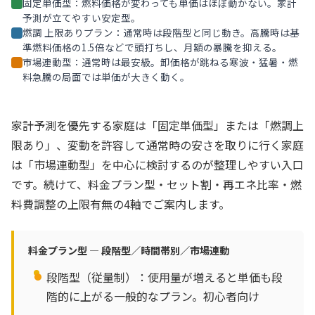
固定単価型：燃料価格が変わっても単価はほぼ動かない。家計
予測が立てやすい安定型。
燃調 上限ありプラン：通常時は段階型と同じ動き。高騰時は基
準燃料価格の1.5倍などで頭打ちし、月額の暴騰を抑える。
市場連動型：通常時は最安級。卸価格が跳ねる寒波・猛暑・燃
料急騰の局面では単価が大きく動く。
家計予測を優先する家庭は「固定単価型」または「燃調上
限あり」、変動を許容して通常時の安さを取りに行く家庭
は「市場連動型」を中心に検討するのが整理しやすい入口
です。続けて、料金プラン型・セット割・再エネ比率・燃
料費調整の上限有無の4軸でご案内します。
料金プラン型 — 段階型／時間帯別／市場連動
段階型（従量制）：使用量が増えると単価も段
階的に上がる一般的なプラン。初心者向け