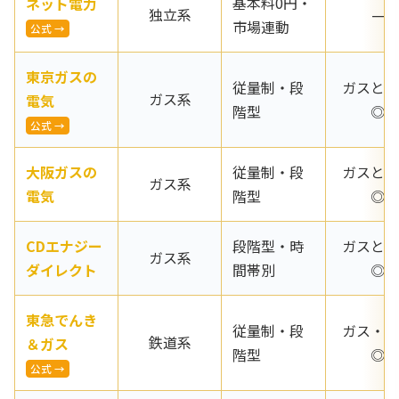
基本料0円・
ネット電力
独立系
—
市場連動
公式 →
東京ガスの
従量制・段
ガスと併
ガス系
電気
階型
◎
公式 →
大阪ガスの
従量制・段
ガスと併
ガス系
電気
階型
◎
CDエナジー
段階型・時
ガスと併
ガス系
ダイレクト
間帯別
◎
東急でんき
従量制・段
ガス・特
鉄道系
＆ガス
階型
◎
公式 →