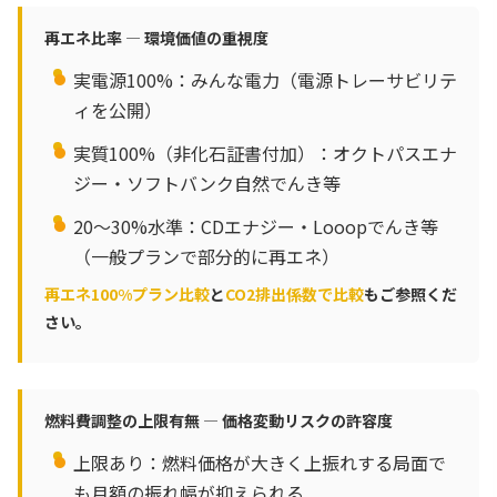
再エネ比率 — 環境価値の重視度
実電源100%：みんな電力（電源トレーサビリテ
ィを公開）
実質100%（非化石証書付加）：オクトパスエナ
ジー・ソフトバンク自然でんき等
20〜30%水準：CDエナジー・Looopでんき等
（一般プランで部分的に再エネ）
再エネ100%プラン比較
と
CO2排出係数で比較
もご参照くだ
さい。
燃料費調整の上限有無 — 価格変動リスクの許容度
上限あり：燃料価格が大きく上振れする局面で
も月額の振れ幅が抑えられる