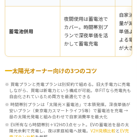
自家消
夜間使用は蓄電池で
量が減
カバー。時間帯別プ
蓄電池併用
単価よ
ランで深夜単価を活
よる電
かして蓄電充電
が大き
太陽光オーナー向けの3つのコツ
買電プランと売電プランは別契約で組める。旧大手電力に売電
しながら、買電は新電力という構成が可能。卒FITなら売電先も
自由化されているため両方を最適化できる
時間帯別プランは「太陽光×蓄電池」で本領発揮。深夜単価が
安いプラン（東京電力スマートライフS等）で蓄電池を充電 →
昼の太陽光発電と組み合わせで自家消費率を最大化
EV所有なら時間帯別＋V2Hの3点セット。EVの蓄電池を昼の太
陽光余剰で充電し、夜は家庭給電へ放電。
V2H見積比較
と
EV充
電プラン比較
を参照