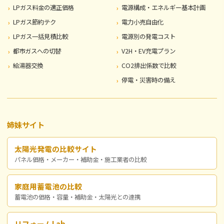
LPガス料金の適正価格
電源構成・エネルギー基本計画
LPガス節約テク
電力小売自由化
LPガス一括見積比較
電源別の発電コスト
都市ガスへの切替
V2H・EV充電プラン
給湯器交換
CO2排出係数で比較
停電・災害時の備え
姉妹サイト
太陽光発電の比較サイト
パネル価格・メーカー・補助金・施工業者の比較
家庭用蓄電池の比較
蓄電池の価格・容量・補助金・太陽光との連携
リフォームLab.