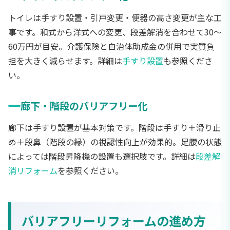
トイレは手すり設置・引戸変更・便器の高さ変更が主な工
事です。和式から洋式への変更、段差解消を合わせて30〜
60万円が目安。介護保険と自治体助成金の併用で実質負
担を大きく減らせます。詳細は
手すり設置
も参照くださ
い。
廊下・階段のバリアフリー化
廊下は手すり設置が基本対策です。階段は手すり＋滑り止
め＋段鼻（階段の縁）の視認性向上が効果的。足腰の状態
によっては階段昇降機の設置も選択肢です。詳細は
段差解
消リフォーム
を参照ください。
バリアフリーリフォームの進め方