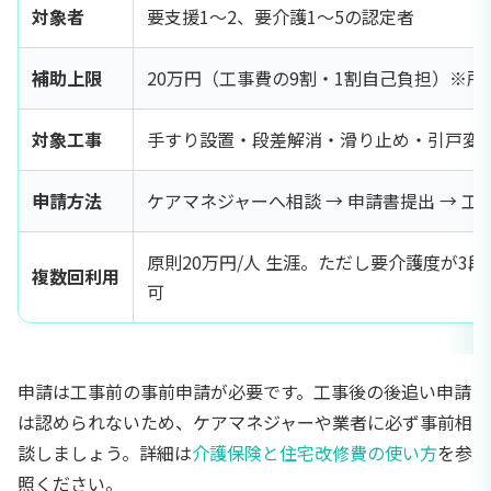
対象者
要支援1〜2、要介護1〜5の認定者
補助上限
20万円（工事費の9割・1割自己負担）※所
対象工事
手すり設置・段差解消・滑り止め・引戸変
申請方法
ケアマネジャーへ相談 → 申請書提出 → 工事
原則20万円/人 生涯。ただし要介護度が3
複数回利用
可
申請は工事前の事前申請が必要です。工事後の後追い申請
は認められないため、ケアマネジャーや業者に必ず事前相
談しましょう。詳細は
介護保険と住宅改修費の使い方
を参
照ください。