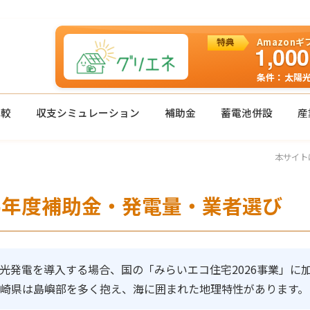
特典
Amazon
1,000
条件：太陽
太陽光発電の一括見積もりはグリエネへ
比較
収支シミュレーション
補助金
蓄電池併設
産
本サイト
6年度補助金・発電量・業者選び
陽光発電を導入する場合、国の「みらいエコ住宅2026事業」
長崎県は島嶼部を多く抱え、海に囲まれた地理特性があります。