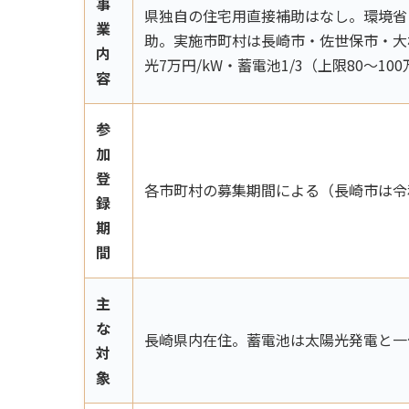
事
県独自の住宅用直接補助はなし。環境省
業
助。実施市町村は長崎市・佐世保市・大
内
光7万円/kW・蓄電池1/3（上限80〜10
容
参
加
登
各市町村の募集期間による（長崎市は令和
録
期
間
主
な
長崎県内在住。蓄電池は太陽光発電と一
対
象