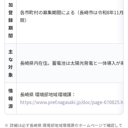
加
登
各市町村の募集期間による（長崎市は令和8年11月3
録
限）
期
間
主
な
長崎県内在住。蓄電池は太陽光発電と一体導入が条
対
象
情
長崎県 環境部地域環境課：
報
https://www.pref.nagasaki.jp/doc/page-670825.ht
源
詳細は必ず長崎県 環境部地域環境課のホームページで確認して