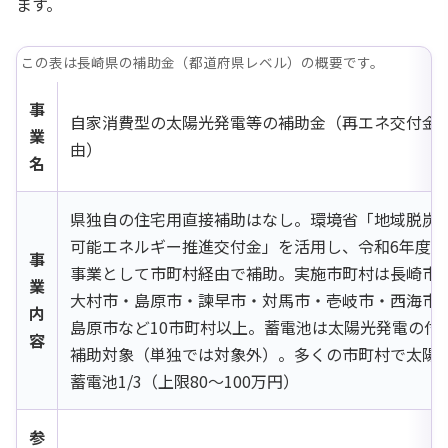
ます。
この表は長崎県の補助金（都道府県レベル）の概要です。
事
自家消費型の太陽光発電等の補助金（再エネ交付金
業
由）
名
県独自の住宅用直接補助はなし。環境省「地域脱炭
可能エネルギー推進交付金」を活用し、令和6年度〜
事
事業として市町村経由で補助。実施市町村は長崎市
業
大村市・島原市・諫早市・対馬市・壱岐市・西海市
内
島原市など10市町村以上。蓄電池は太陽光発電の付
容
補助対象（単独では対象外）。多くの市町村で太陽光
蓄電池1/3（上限80〜100万円）
参