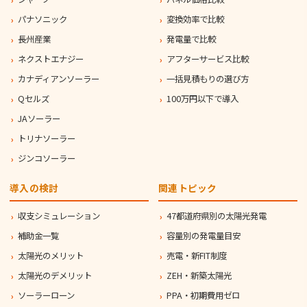
パナソニック
変換効率で比較
長州産業
発電量で比較
ネクストエナジー
アフターサービス比較
カナディアンソーラー
一括見積もりの選び方
Qセルズ
100万円以下で導入
JAソーラー
トリナソーラー
ジンコソーラー
導入の検討
関連トピック
収支シミュレーション
47都道府県別の太陽光発電
補助金一覧
容量別の発電量目安
太陽光のメリット
売電・新FIT制度
太陽光のデメリット
ZEH・新築太陽光
ソーラーローン
PPA・初期費用ゼロ