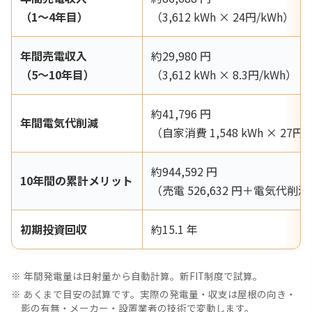
（1〜4年目）
（3,612 kWh × 24円/kWh）
年間売電収入
約29,980 円
（5〜10年目）
（3,612 kWh × 8.3円/kWh）
約41,796 円
年間電気代削減
（自家消費 1,548 kWh × 27円/
約944,592 円
10年間の累計メリット
（売電 526,632 円＋電気代削減 4
初期投資回収
約15.1 年
年間発電量は日射量から自動計算。新FIT制度で試算。
あくまで目安の試算です。実際の発電量・収支は屋根の向き・
影の有無・メーカー・設置業者の技術で変動します。