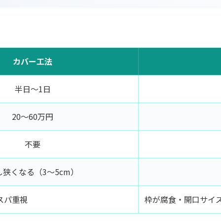
カバー工法
半日〜1日
20〜60万円
不要
し狭くなる（3〜5cm）
スパ重視
枠が腐食・開口サイ