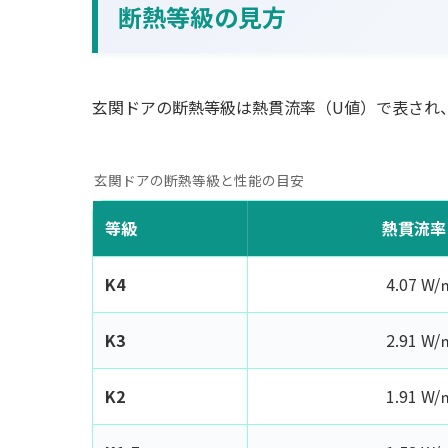
断熱等級の見方
玄関ドアの断熱等級は熱貫流率（U値）で表され
玄関ドアの断熱等級と性能の目安
等級
熱貫流率
K4
4.07 W
K3
2.91 W
K2
1.91 W