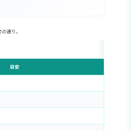
次の通り。
目安