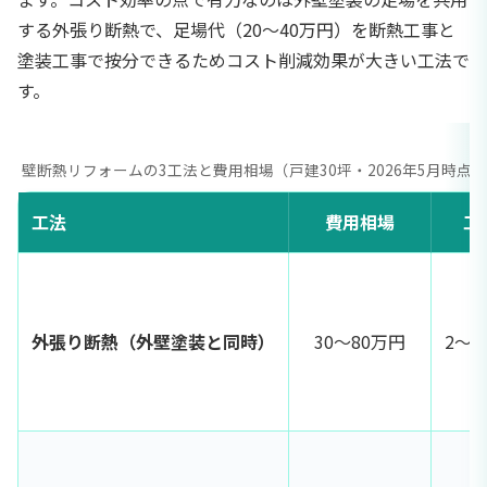
する外張り断熱で、足場代（20〜40万円）を断熱工事と
塗装工事で按分できるためコスト削減効果が大きい工法で
す。
壁断熱リフォームの3工法と費用相場（戸建30坪・2026年5月時点）
工法
費用相場
工
外張り断熱（外壁塗装と同時）
30〜80万円
2〜