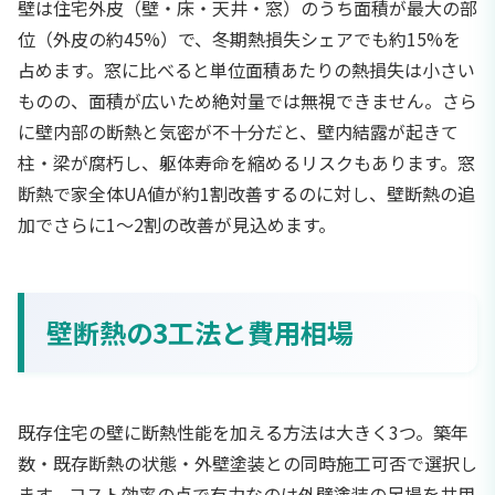
壁は住宅外皮（壁・床・天井・窓）のうち面積が最大の部
位（外皮の約45%）で、冬期熱損失シェアでも約15%を
占めます。窓に比べると単位面積あたりの熱損失は小さい
ものの、面積が広いため絶対量では無視できません。さら
に壁内部の断熱と気密が不十分だと、壁内結露が起きて
柱・梁が腐朽し、躯体寿命を縮めるリスクもあります。窓
断熱で家全体UA値が約1割改善するのに対し、壁断熱の追
加でさらに1〜2割の改善が見込めます。
壁断熱の3工法と費用相場
既存住宅の壁に断熱性能を加える方法は大きく3つ。築年
数・既存断熱の状態・外壁塗装との同時施工可否で選択し
ます。コスト効率の点で有力なのは外壁塗装の足場を共用