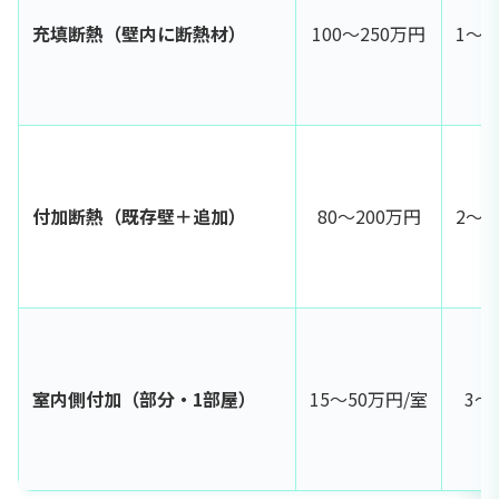
充填断熱（壁内に断熱材）
100〜250万円
1〜
付加断熱（既存壁＋追加）
80〜200万円
2〜
室内側付加（部分・1部屋）
15〜50万円/室
3〜