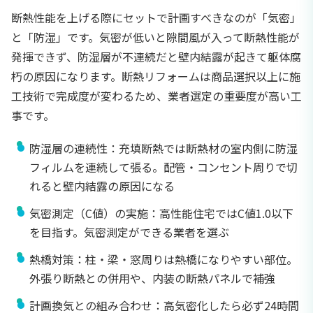
断熱性能を上げる際にセットで計画すべきなのが「気密」
と「防湿」です。気密が低いと隙間風が入って断熱性能が
発揮できず、防湿層が不連続だと壁内結露が起きて躯体腐
朽の原因になります。断熱リフォームは商品選択以上に施
工技術で完成度が変わるため、業者選定の重要度が高い工
事です。
防湿層の連続性：充填断熱では断熱材の室内側に防湿
フィルムを連続して張る。配管・コンセント周りで切
れると壁内結露の原因になる
気密測定（C値）の実施：高性能住宅ではC値1.0以下
を目指す。気密測定ができる業者を選ぶ
熱橋対策：柱・梁・窓周りは熱橋になりやすい部位。
外張り断熱との併用や、内装の断熱パネルで補強
計画換気との組み合わせ：高気密化したら必ず24時間