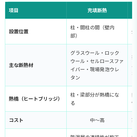
項目
充填断熱
柱・間柱の間（壁内
設置位置
外
部）
グラスウール・ロック
押
ウール・セルロースファ
主な断熱材
ム
イバー・現場発泡ウレ
オ
タン
柱・梁部分が熱橋にな
熱
熱橋（ヒートブリッジ）
る
性
コスト
中〜高
高