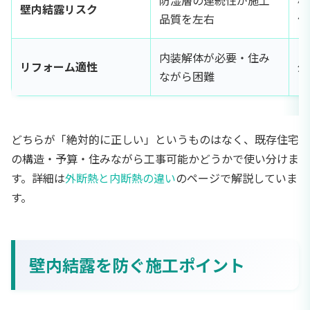
防湿層の連続性が施工
構
壁内結露リスク
品質を左右
低
内装解体が必要・住み
リフォーム適性
外
ながら困難
どちらが「絶対的に正しい」というものはなく、既存住宅
の構造・予算・住みながら工事可能かどうかで使い分けま
す。詳細は
外断熱と内断熱の違い
のページで解説していま
す。
壁内結露を防ぐ施工ポイント