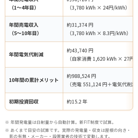
（1〜4年目）
（3,780 kWh × 24円/kWh）
年間売電収入
約31,374 円
（5〜10年目）
（3,780 kWh × 8.3円/kWh）
約43,740 円
年間電気代削減
（自家消費 1,620 kWh × 27円/
約988,524 円
10年間の累計メリット
（売電 551,124 円＋電気代削減 4
初期投資回収
約15.2 年
年間発電量は日射量から自動計算。新FIT制度で試算。
あくまで目安の試算です。実際の発電量・収支は屋根の向き・
影の有無・メーカー・設置業者の技術で変動します。