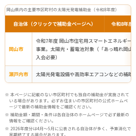
岡山県内の主要市区町村の太陽光発電補助金（令和8年度）
自治体（クリックで補助金ページへ）
令和8年度
令和7年度 岡山市住宅用スマートエネルギー
岡山市
事業。太陽光・蓄電池対象（「あっ晴れ岡山
入会必要）
瀬戸内市
太陽光発電設備や高効率エアコンなどの補助
本ページに記載のない市区町村でも独自の補助金が実施されて
いる場合があります。必ずお住まいの市区町村の公式ホームペ
ージで最新の補助金情報をご確認ください。
補助金額・期間・条件は各自治体のホームページで必ず最新の
情報をご確認ください。
2026年度分は4月〜5月に公表される自治体が多く、予算消化で
早期終了する場合があります。