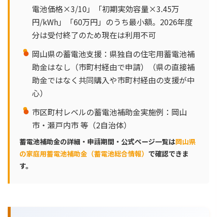
電池価格×3/10」「初期実効容量×3.45万
円/kWh」「60万円」のうち最小額。2026年度
分は受付終了のため現在は利用不可
岡山県の蓄電池支援：県独自の住宅用蓄電池補
助金はなし（市町村経由で申請）（県の直接補
助金ではなく共同購入や市町村経由の支援が中
心）
市区町村レベルの蓄電池補助金実施例：岡山
市・瀬戸内市 等（2自治体）
蓄電池補助金の詳細・申請期間・公式ページ一覧は
岡山県
の家庭用蓄電池補助金（蓄電池総合情報）
で確認できま
す。