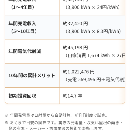
（1〜4年目）
（3,906 kWh × 24円/kWh）
年間売電収入
約32,420 円
（5〜10年目）
（3,906 kWh × 8.3円/kWh）
約45,198 円
年間電気代削減
（自家消費 1,674 kWh × 27円/
約1,021,476 円
10年間の累計メリット
（売電 569,496 円＋電気代削減 4
初期投資回収
約14.7 年
年間発電量は日射量から自動計算。新FIT制度で試算。
あくまで目安の試算です。実際の発電量・収支は屋根の向き・
影の有無・メーカー・設置業者の技術で変動します。