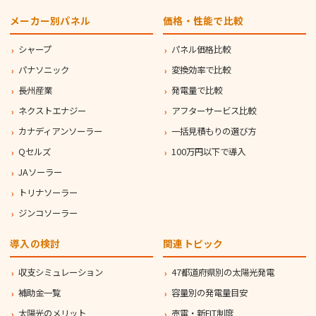
メーカー別パネル
価格・性能で比較
シャープ
パネル価格比較
パナソニック
変換効率で比較
長州産業
発電量で比較
ネクストエナジー
アフターサービス比較
カナディアンソーラー
一括見積もりの選び方
Qセルズ
100万円以下で導入
JAソーラー
トリナソーラー
ジンコソーラー
導入の検討
関連トピック
収支シミュレーション
47都道府県別の太陽光発電
補助金一覧
容量別の発電量目安
太陽光のメリット
売電・新FIT制度