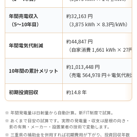
年間売電収入
約32,163 円
（5〜10年目）
（3,875 kWh × 8.3円/kWh）
約44,847 円
年間電気代削減
（自家消費 1,661 kWh × 27円/
約1,013,448 円
10年間の累計メリット
（売電 564,978 円＋電気代削減 4
初期投資回収
約14.8 年
年間発電量は日射量から自動計算。新FIT制度で試算。
あくまで目安の試算です。実際の発電量・収支は屋根の向き・
影の有無・メーカー・設置業者の技術で変動します。
三重県の補助金を併用すれば初期費用が下がり、投資回収年数