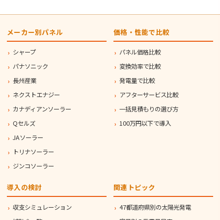
メーカー別パネル
価格・性能で比較
シャープ
パネル価格比較
パナソニック
変換効率で比較
長州産業
発電量で比較
ネクストエナジー
アフターサービス比較
カナディアンソーラー
一括見積もりの選び方
Qセルズ
100万円以下で導入
JAソーラー
トリナソーラー
ジンコソーラー
導入の検討
関連トピック
収支シミュレーション
47都道府県別の太陽光発電