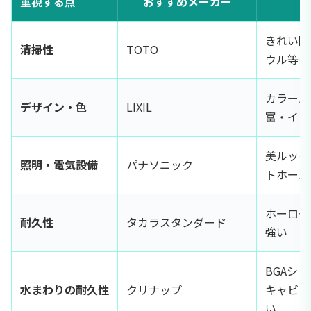
重視する点
おすすめメーカー
きれい除
清掃性
TOTO
ウル等の
カラーバ
デザイン・色
LIXIL
富・イン
美ルック
照明・電気設備
パナソニック
トホーム
ホーロー
耐久性
タカラスタンダード
強い
BGAシ
水まわりの耐久性
クリナップ
キャビネ
い