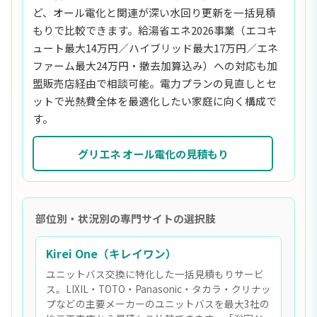
ど、オール電化と関連が深い水回り更新を一括見積
もりで比較できます。給湯省エネ2026事業（エコキ
ュート最大14万円／ハイブリッド最大17万円／エネ
ファーム最大24万円・撤去加算込み）への対応も加
盟販売店経由で相談可能。電力プランの見直しとセ
ットで光熱費全体を最適化したい家庭に向く構成で
す。
グリエネ オール電化の見積もり
部位別・状況別の専門サイトの選択肢
Kirei One（キレイワン）
ユニットバス交換に特化した一括見積もりサービ
ス。LIXIL・TOTO・Panasonic・タカラ・クリナッ
プなどの主要メーカーのユニットバスを最大3社の