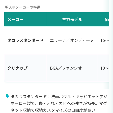
準大手メーカーの特徴
メーカー
主力モデル
価格
タカラスタンダード
エリーナ／オンディーヌ
15〜3
クリナップ
BGA／ファンシオ
10〜2
タカラスタンダード：洗面ボウル・キャビネット扉が
ホーロー製で、傷・汚れ・カビへの強さが特長。マグ
ネット収納で収納カスタマイズの自由度が高い