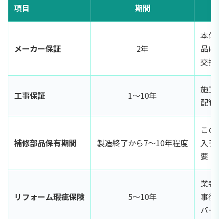
項目
期間
本体
メーカー保証
2年
品は
交換
施工
工事保証
1〜10年
配管
この
補修部品保有期間
製造終了から7〜10年程度
入手
要
業者
リフォーム瑕疵保険
5〜10年
事後
バー