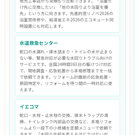
地元工事店から見積もり比較できます。「浴室だ
け先に交換したい」「他の水回りより浴室を優
先」という方に向きます。先進的窓リノベ2026の
浴室窓改修や、給湯省エネ2026のエコキュート同
時設置にも対応します。
水道救急センター
蛇口の水漏れ・排水詰まり・トイレの水が止まら
ない等、緊急対応が必要な水回りトラブル向けの
サービスです。全国24時間365日の駆けつけ対応
で、現地調査・応急処置から本格修理までを一括
で依頼できます。リフォーム計画前の応急処置・
原因特定や、リフォームを待つ間の一時対応に使
えます。
イエコマ
蛇口・水栓・止水栓の交換、排水トラップの清
掃、トイレタンク内部品の交換など、本格リフォ
ームより一段下の小修繕を定額メニューで依頼で
きます。「水回り全部を変えるほどではないが、