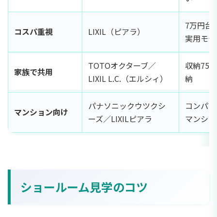
7万円台
コスパ重視
LIXIL（ピアラ）
実用モデ
TOTOオクターブ／
収納75
家族で共用
LIXIL L.C.（エルシィ）
納
パナソニックウツクシ
コンパク
マンション向け
ーズ／LIXILピアラ
マンショ
ショールーム見学のコツ