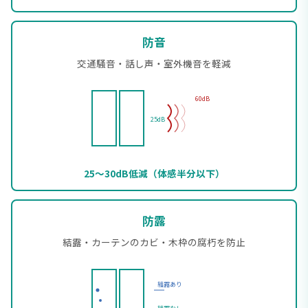
防音
交通騒音・話し声・室外機音を軽減
60dB
25dB
25〜30dB低減（体感半分以下）
防露
結露・カーテンのカビ・木枠の腐朽を防止
結露あり