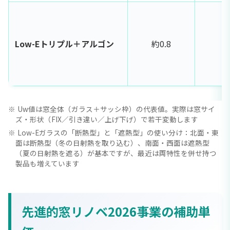
Low-Eトリプル＋アルゴン
約0.8
S
Uw値は窓全体（ガラス＋サッシ枠）の代表値。実際は窓サイ
ズ・形状（FIX／引き違い／上げ下げ）で若干変動します
Low-Eガラスの「断熱型」と「遮熱型」の使い分け：北面・東
面は断熱型（冬の日射熱を取り込む）、南面・西面は遮熱型
（夏の日射熱を遮る）が基本ですが、最近は両特性を併せ持つ
製品も増えています
先進的窓リノベ2026事業の補助単