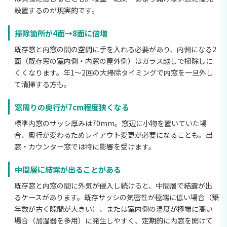
設置するのが現実的です。
掃除箇所が4面→8面に倍増
既存窓と内窓の間の空間に手を入れる必要があり、内側になる2
面（既存窓の室内側・内窓の屋外側）はガラス越しで掃除しに
くくなります。年1〜2回の大掃除タイミングで内窓を一旦外し
て清掃する方も。
窓周りの奥行が7cm程度狭くなる
標準内窓のサッシ厚みは70mm。窓辺に小物を置いていた場
合、奥行が変わるためレイアウト変更が必要になることも。出
窓・カウンター窓では特に影響を受けます。
中間層に結露が出ることがある
既存窓と内窓の間に外気が侵入し続けると、中間層で結露が出
るケースがあります。既存サッシの気密性が極端に低い場合（築
年数が古く隙間が大きい）、または室内側の湿度が極端に高い
場合（加湿器を多用）に発生しやすく、定期的に内窓を開けて