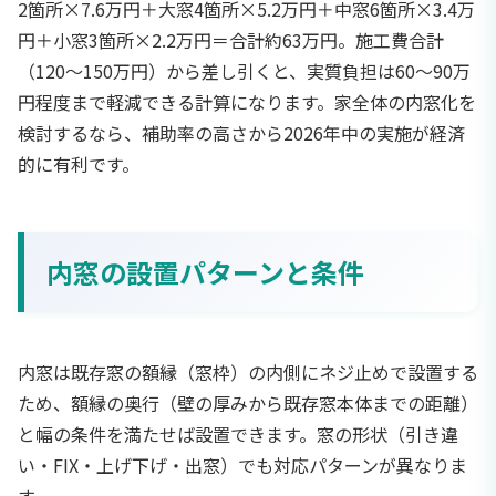
2箇所×7.6万円＋大窓4箇所×5.2万円＋中窓6箇所×3.4万
円＋小窓3箇所×2.2万円＝合計約63万円。施工費合計
（120〜150万円）から差し引くと、実質負担は60〜90万
円程度まで軽減できる計算になります。家全体の内窓化を
検討するなら、補助率の高さから2026年中の実施が経済
的に有利です。
内窓の設置パターンと条件
内窓は既存窓の額縁（窓枠）の内側にネジ止めで設置する
ため、額縁の奥行（壁の厚みから既存窓本体までの距離）
と幅の条件を満たせば設置できます。窓の形状（引き違
い・FIX・上げ下げ・出窓）でも対応パターンが異なりま