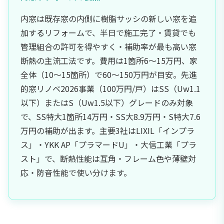
内窓は既存窓の内側に樹脂サッシの新しい窓を追
加するリフォームで、半日で施工完了・賃貸でも
管理組合の許可を得やすく・補助率が最も高い窓
断熱の主流工法です。費用は1箇所6〜15万円、家
全体（10〜15箇所）で60〜150万円が目安。先進
的窓リノベ2026事業（100万円/戸）はSS（Uw1.1
以下）またはS（Uw1.5以下）グレードのみ対象
で、SS特大1箇所14万円・SS大8.9万円・S特大7.6
万円の補助が出ます。主要3社はLIXIL「インプラ
ス」・YKK AP「プラマードU」・大信工業「プラ
スト」で、断熱性能は互角・フレーム色や薄壁対
応・防音性能で使い分けます。