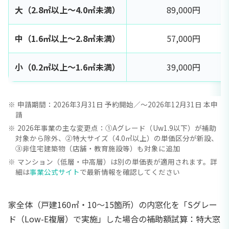
大（2.8㎡以上〜4.0㎡未満）
89,000円
中（1.6㎡以上〜2.8㎡未満）
57,000円
小（0.2㎡以上〜1.6㎡未満）
39,000円
申請期間：2026年3月31日 予約開始／〜2026年12月31日 本申
請
2026年事業の主な変更点：①Aグレード（Uw1.9以下）が補助
対象から除外、②特大サイズ（4.0㎡以上）の単価区分が新設、
③非住宅建築物（店舗・教育施設等）も対象に追加
マンション（低層・中高層）は別の単価表が適用されます。詳
細は
事業公式サイト
で最新情報を確認してください
家全体（戸建160㎡・10〜15箇所）の内窓化を「Sグレー
ド（Low-E複層）で実施」した場合の補助額試算：特大窓