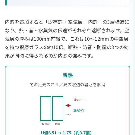
内窓を追加すると「既存窓 + 空気層 + 内窓」の3層構造に
なり、熱・音・水蒸気の伝達がそれぞれ遮断されます。空
気層の厚みは100mm前後で、これは10〜12mmの中空層
を持つ複層ガラスの約10倍。断熱・防音・防露の3つの効
果が同時に得られるのが内窓の強みです。
断熱
冬の足元の冷え／夏の窓辺の暑さを解消
外気0℃
室内20℃
既存窓
内窓
U値6.51 → 1.75（約3.7倍）