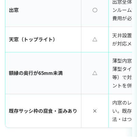
出窓全体に
出窓
○
ンルーム式
費用が必要
天井設置型
天窓（トップライト）
△
が対応メー
薄型内窓（L
薄型タイプ・
額縁の奥行が65mm未満
△
等）で対応
ントを併用
内窓のレー
既存サッシ枠の腐食・歪みあり
×
い。既存サ
法・はつり