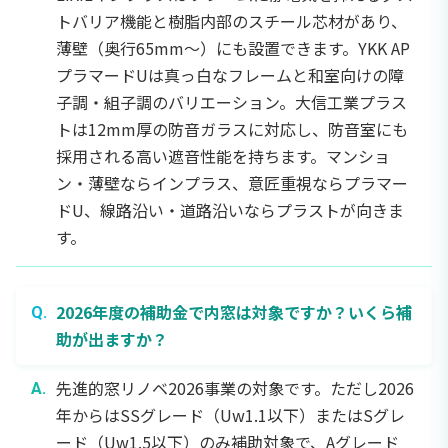
トバリア機能と樹脂内部のスチール芯材があり、
薄壁（奥行65mm〜）にも設置できます。YKK AP
プラマードUは真っ白なフレームと和室向けの障
子調・組子調のバリエーション。大信工業プラス
トは12mm厚の防音ガラスに対応し、防音室にも
採用される高い遮音性能を持ちます。マンショ
ン・薄壁ならインプラス、意匠重視ならプラマー
ドU、線路沿い・道路沿いならプラストが向きま
す。
2026年度の補助金で内窓は対象ですか？いくら補
助が出ますか？
先進的窓リノベ2026事業の対象です。ただし2026
年からはSSグレード（Uw1.1以下）またはSグレ
ード（Uw1.5以下）のみ補助対象で、Aグレード