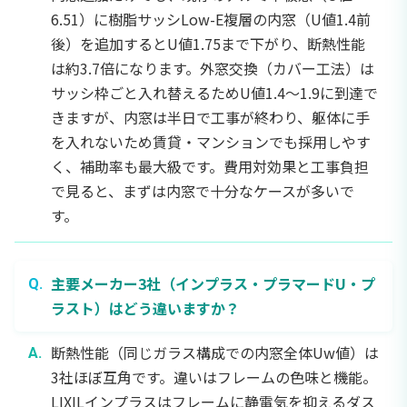
6.51）に樹脂サッシLow-E複層の内窓（U値1.4前
後）を追加するとU値1.75まで下がり、断熱性能
は約3.7倍になります。外窓交換（カバー工法）は
サッシ枠ごと入れ替えるためU値1.4〜1.9に到達で
きますが、内窓は半日で工事が終わり、躯体に手
を入れないため賃貸・マンションでも採用しやす
く、補助率も最大級です。費用対効果と工事負担
で見ると、まずは内窓で十分なケースが多いで
す。
主要メーカー3社（インプラス・プラマードU・プ
ラスト）はどう違いますか？
断熱性能（同じガラス構成での内窓全体Uw値）は
3社ほぼ互角です。違いはフレームの色味と機能。
LIXILインプラスはフレームに静電気を抑えるダス