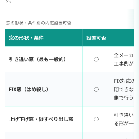
す。
窓の形状・条件別の内窓設置可否
窓の形状・条件
設置可否
全メーカー
引き違い窓（最も一般的）
○
工事例が多
FIX対応
FIX窓（はめ殺し）
○
閉できない
側で行う
引き違いタ
上げ下げ窓・縦すべり出し窓
○
る形が一般