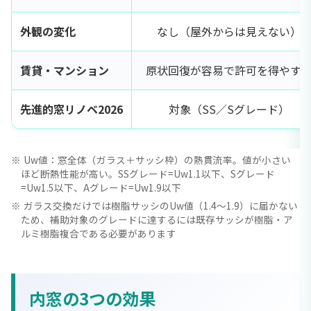
外観の変化
なし（屋外からは見えない）
賃貸・マンション
原状回復が容易で許可を得やす
先進的窓リノベ2026
対象（SS／Sグレード）
Uw値：窓全体（ガラス＋サッシ枠）の熱貫流率。値が小さい
ほど断熱性能が高い。SSグレード=Uw1.1以下、Sグレード
=Uw1.5以下、Aグレード=Uw1.9以下
ガラス交換だけでは樹脂サッシのUw値（1.4〜1.9）に届かない
ため、補助対象のグレードに達するには既存サッシが樹脂・ア
ルミ樹脂複合である必要があります
内窓の3つの効果