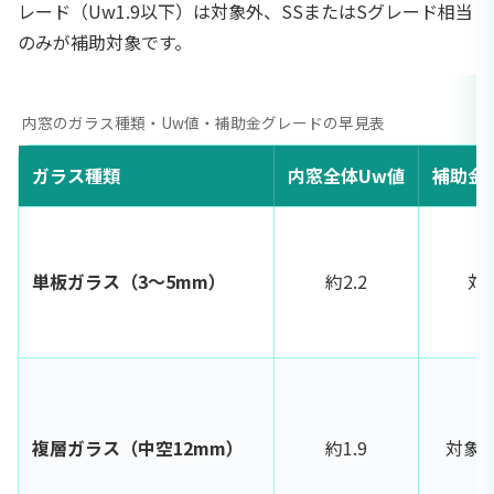
レード（Uw1.9以下）は対象外、SSまたはSグレード相当
のみが補助対象です。
内窓のガラス種類・Uw値・補助金グレードの早見表
ガラス種類
内窓全体Uw値
補助金
単板ガラス（3〜5mm）
約2.2
対
複層ガラス（中空12mm）
約1.9
対象外