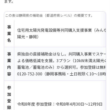
ます。
この表は静岡県の補助金（都道府県レベル）の概要です。
事
住宅用太陽光発電設備等共同購入支援事業（みんな
業
陽光・静岡）
名
事
県独自の直接補助金はなし。共同購入事業でスケー
業
よる価格低減を支援。3プラン（10kW未満太陽光の
内
蓄電池／蓄電池のみ）から選択可。参加登録は無料
容
0120-752-300（静岡事務局・土日祝除く10〜18時）
参
加
登
令和8年度 参加登録：令和8年4月30日〜12月9日
録