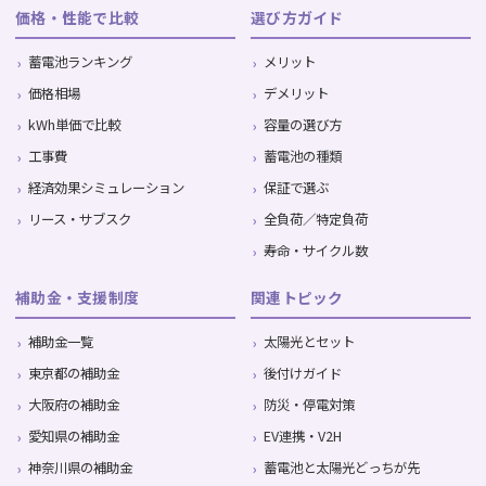
価格・性能で比較
選び方ガイド
蓄電池ランキング
メリット
価格相場
デメリット
kWh単価で比較
容量の選び方
工事費
蓄電池の種類
経済効果シミュレーション
保証で選ぶ
リース・サブスク
全負荷／特定負荷
寿命・サイクル数
補助金・支援制度
関連トピック
補助金一覧
太陽光とセット
東京都の補助金
後付けガイド
大阪府の補助金
防災・停電対策
愛知県の補助金
EV連携・V2H
神奈川県の補助金
蓄電池と太陽光どっちが先