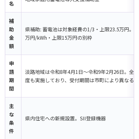
名
補
助
県補助: 蓄電池は対象経費の1/3・上限23.5万円。淡
金
万円/kWh・上限15万円の別枠
額
申
請
淡路地域は令和8年4月1日〜令和9年2月26日。全
期
度も実施しており、受付期間は市町により異なる
間
主
な
県内住宅への新規設置。SII登録機器
条
件