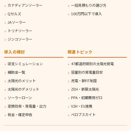
カナディアンソーラー
一括見積もりの選び方
Qセルズ
100万円以下で導入
JAソーラー
トリナソーラー
ジンコソーラー
導入の検討
関連トピック
収支シミュレーション
47都道府県別の太陽光発電
補助金一覧
容量別の発電量目安
太陽光のメリット
売電・新FIT制度
太陽光のデメリット
ZEH・新築太陽光
ソーラーローン
PPA・初期費用ゼロ
変換効率・発電量・出力
V2H・EV連携
税金・確定申告
ペロブスカイト